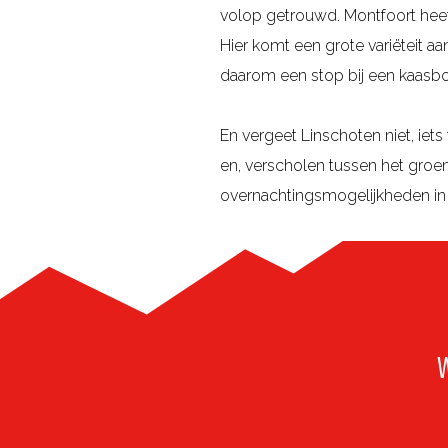
i
e
volop getrouwd. Montfoort hee
l
j
r
Hier komt een grote variëteit aa
e
k
z
daarom een stop bij een kaasboer
n
v
i
v
o
c
En vergeet Linschoten niet, ie
a
l
h
en, verscholen tussen het groe
n
l
t
overnachtingsmogelijkheden in 
d
e
s
e
d
p
H
i
a
o
g
g
l
e
i
l
W
H
n
a
o
a
n
l
H
d