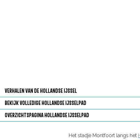
g
e
VERHALEN VAN DE HOLLANDSE IJSSEL
V
BEKIJK VOLLEDIGE HOLLANDSE IJSSELPAD
e
B
OVERZICHTSPAGINA HOLLANDSE IJSSELPAD
r
e
O
h
k
v
Het stadje Montfoort langs het
a