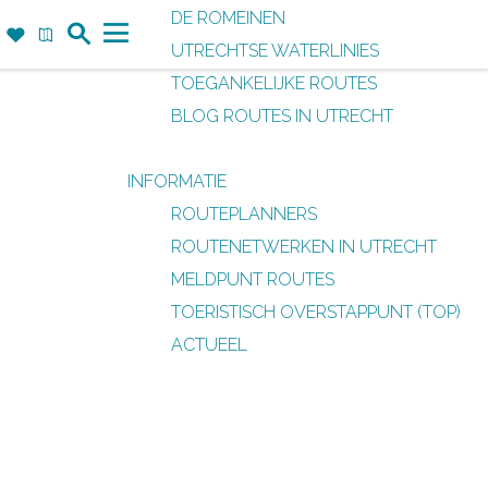
DE ROMEINEN
Z
F
K
UTRECHTSE WATERLINIES
o
a
a
M
TOEGANKELIJKE ROUTES
e
v
a
e
BLOG ROUTES IN UTRECHT
k
o
r
n
r
t
u
INFORMATIE
i
ROUTEPLANNERS
e
ROUTENETWERKEN IN UTRECHT
t
MELDPUNT ROUTES
e
TOERISTISCH OVERSTAPPUNT (TOP)
n
ACTUEEL