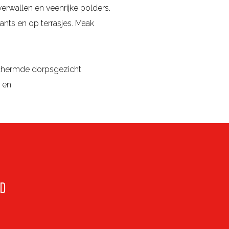
rwallen en veenrijke polders.
rants en op terrasjes. Maak
eschermde dorpsgezicht
 en
AD