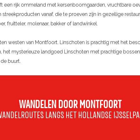
ft een rijk ommeland met kersenboomgaarden, vruchtbare oeve
n streekproducten vanaf, die te proeven zijn in gezellige restau
, fruitteler, molenaar, bakker of landwinkel.
ts ten westen van Montfoort. Linschoten is prachtig met het b
n, het mysterieuze landgoed Linschoten met prachtige bossen
de buurt.
WANDELEN DOOR MONTFOORT
ANDELROUTES LANGS HET HOLLANDSE IJSSELP