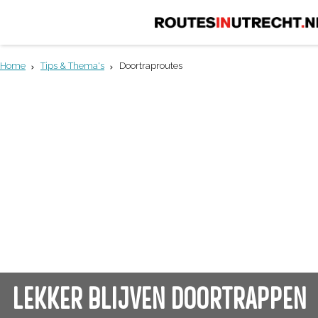
G
a
Home
Tips & Thema's
Doortraproutes
n
a
a
r
d
e
h
o
m
e
LEKKER BLIJVEN DOORTRAPPEN
p
a