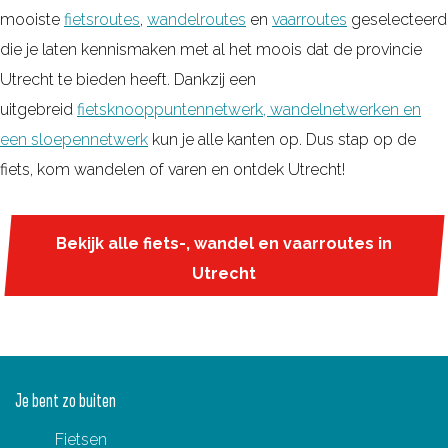
mooiste
fietsroutes
,
wandelroutes
en
vaarroutes
geselecteerd
die je laten kennismaken met al het moois dat de provincie
Utrecht te bieden heeft. Dankzij een
uitgebreid
fietsknooppuntennetwerk, wandelnetwerken en
een sloepennetwerk
kun je alle kanten op. Dus stap op de
fiets, kom wandelen of varen en ontdek Utrecht!
Bekijk alle fiets-, wandel en vaarroutes in
Utrecht
Je bent zo buiten
Fietsen