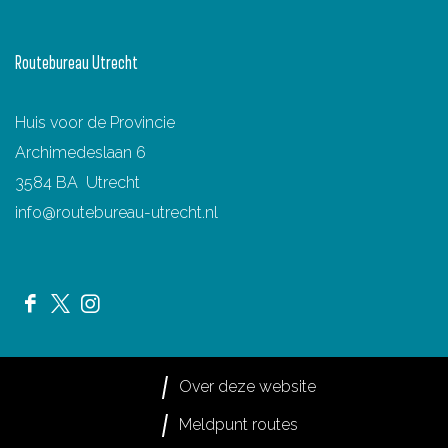
Routebureau Utrecht
Huis voor de Provincie
Archimedeslaan 6
3584 BA Utrecht
info@routebureau-utrecht.nl
F
X
I
a
R
n
c
o
s
Over deze website
e
u
t
Meldpunt routes
b
t
a