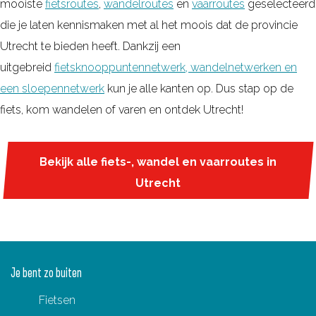
mooiste
fietsroutes
,
wandelroutes
en
vaarroutes
geselecteerd
die je laten kennismaken met al het moois dat de provincie
Utrecht te bieden heeft. Dankzij een
uitgebreid
fietsknooppuntennetwerk, wandelnetwerken en
een sloepennetwerk
kun je alle kanten op. Dus stap op de
fiets, kom wandelen of varen en ontdek Utrecht!
Bekijk alle fiets-, wandel en vaarroutes in
Utrecht
Je bent zo buiten
Fietsen