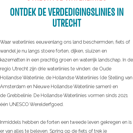
d
r
e
ONTDEK DE VERDEDIGINGSLINIES IN
e
e
n
l
UTRECHT
n
l
e
l
a
n
a
Waar waterlinies eeuwenlang ons land beschermden, fiets of
n
l
n
wandel je nu langs stoere forten, dijken, sluizen en
g
a
g
kazematten in een prachtig groen en waterrijk landschap. In de
s
n
s
regio Utrecht zijn drie waterlinies te vinden: de Oude
d
g
d
Hollandse Waterlinie, de Hollandse Waterlinies (de Stelling van
e
s
e
Amsterdam en Nieuwe Hollandse Waterlinie samen) en
L
d
L
de Grebbelinie. De Hollandse Waterlinies vormen sinds 2021
i
e
i
één UNESCO Werelderfgoed.
n
L
n
i
i
i
Inmiddels hebben de forten een tweede leven gekregen en is
e
n
e
er van alles te beleven. Spring op de fiets of trek je
s