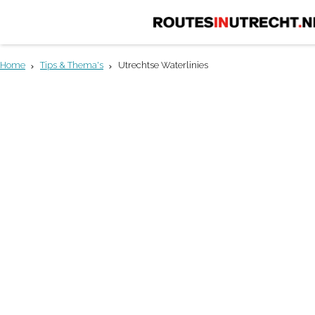
G
a
Home
Tips & Thema's
Utrechtse Waterlinies
n
a
a
r
d
e
h
o
m
e
UTRECHTSE WATERLINIES
p
a