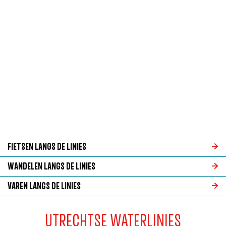
g
e
FIETSEN LANGS DE LINIES
F
WANDELEN LANGS DE LINIES
i
W
VAREN LANGS DE LINIES
e
a
V
t
n
UTRECHTSE WATERLINIES
a
s