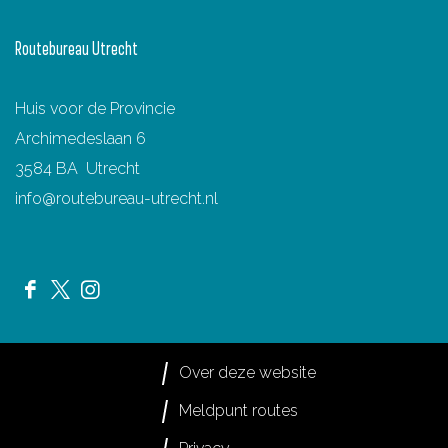
Routebureau Utrecht
Huis voor de Provincie
Archimedeslaan 6
3584 BA Utrecht
info@routebureau-utrecht.nl
F
X
I
a
R
n
c
o
s
Over deze website
e
u
t
Meldpunt routes
b
t
a