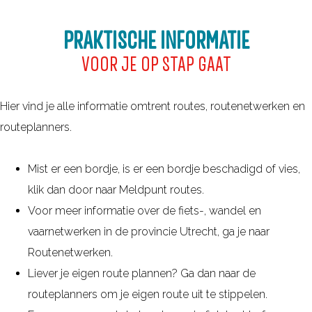
f
P
o
n
p
'
PRAKTISCHE INFORMATIE
r
e
l
s
d
t
VOOR JE OP STAP GAAT
a
j
w
n
e
e
Hier vind je alle informatie omtrent routes, routenetwerken en
n
w
r
routeplanners.
e
e
k
n
g
e
Mist er een bordje, is er een bordje beschadigd of vies,
?
n
klik dan door naar Meldpunt routes.
!
Voor meer informatie over de fiets-, wandel en
vaarnetwerken in de provincie Utrecht, ga je naar
Routenetwerken.
Liever je eigen route plannen? Ga dan naar de
routeplanners om je eigen route uit te stippelen.