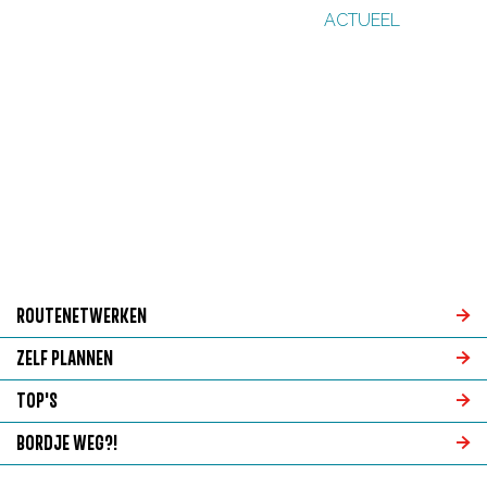
ACTUEEL
g
e
ROUTENETWERKEN
R
ZELF PLANNEN
o
Z
TOP'S
u
e
T
BORDJE WEG?!
t
l
O
B
e