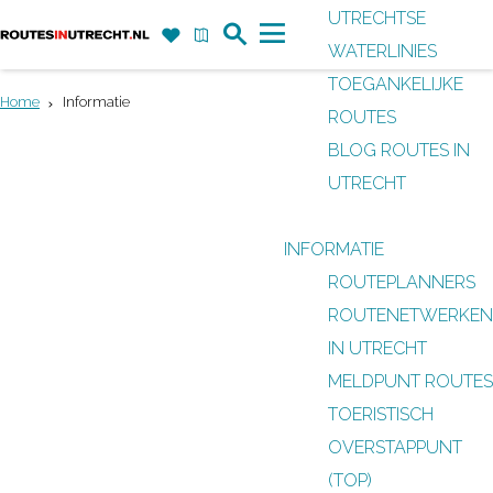
UTRECHTSE
Z
F
K
WATERLINIES
G
o
a
a
M
TOEGANKELIJKE
a
e
v
a
e
Home
Informatie
ROUTES
n
k
o
r
n
BLOG ROUTES IN
a
r
t
u
UTRECHT
a
i
r
e
INFORMATIE
d
t
ROUTEPLANNERS
e
e
ROUTENETWERKEN
h
n
IN UTRECHT
o
MELDPUNT ROUTES
m
TOERISTISCH
e
PRAKTISCHE INFORMATIE
OVERSTAPPUNT
p
ROUTES IN UTRECHT
(TOP)
a