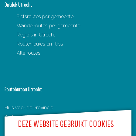
Ontdek Utrecht
n
(
Fietsroutes per gemeente
T
Wandelroutes per gemeente
O
Regio's in Utrecht
P
Routenieuws en -tips
'
Alle routes
s
)
Routebureau Utrecht
Huis voor de Provincie
Archimedeslaan 6
DEZE WEBSITE GEBRUIKT COOKIES
3584 BA Utrecht
info@routebureau-utrecht.nl