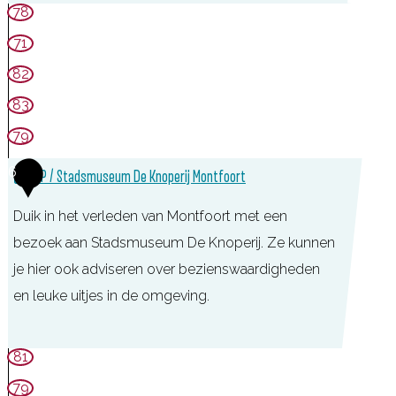
L
78
e
a
71
r
n
82
i
d
j
83
D
79
o
6
TIP / Stadsmuseum De Knoperij Montfoort
r
u
Duik in het verleden van Montfoort met een
v
bezoek aan Stadsmuseum De Knoperij. Ze kunnen
a
je hier ook adviseren over bezienswaardigheden
e
en leuke uitjes in de omgeving.
l
T
81
I
79