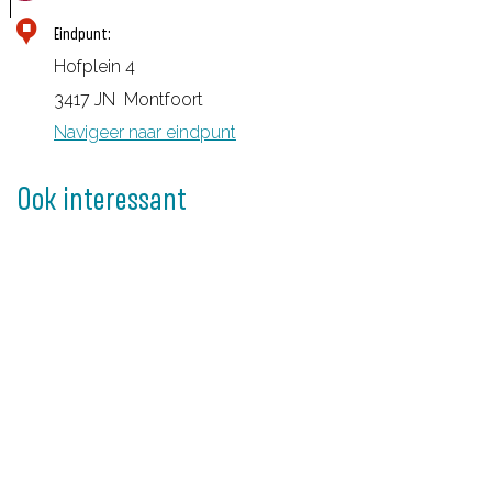
P
Eindpunt:
/
Hofplein 4
S
3417 JN
Montfoort
t
Navigeer naar eindpunt
a
d
Ook interessant
s
m
u
s
e
u
m
D
e