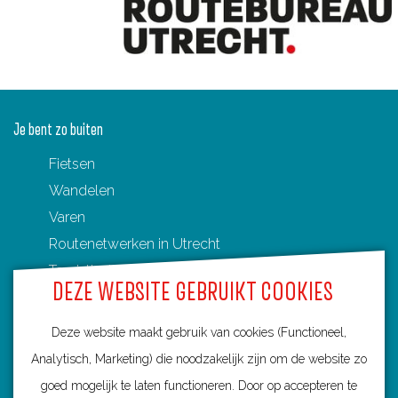
r
t
Je bent zo buiten
Fietsen
Wandelen
Varen
Routenetwerken in Utrecht
Toeristische Overstappunten (TOP's)
DEZE WEBSITE GEBRUIKT COOKIES
Deze website maakt gebruik van cookies (Functioneel,
Analytisch, Marketing) die noodzakelijk zijn om de website zo
Ontdek Utrecht
goed mogelijk te laten functioneren. Door op accepteren te