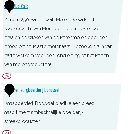
2
Molen De Valk
Al ruim 250 jaar bepaalt Molen De Valk het
stadsgezicht van Montfoort. Iedere zaterdag
draaien de wieken van de korenmolen door een
groep enthousiaste molenaars. Bezoekers zijn van
harte welkom voor een rondleiding of het kopen
van molenproducten!
M
75
o
3
Kaas- en zorgboerderij Doruvael
l
e
Kaasboerderij Doruvael biedt je een breed
n
assortiment ambachtelijke boerderij-
D
streekproducten.
e
K
74