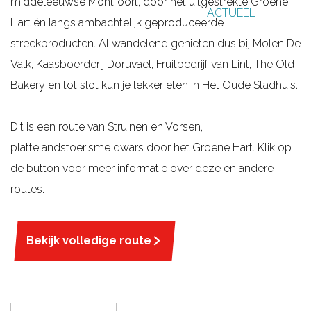
middeleeuwse Montfoort, door het uitgestrekte Groene
ACTUEEL
g
Hart én langs ambachtelijk geproduceerde
e
streekproducten. Al wandelend genieten dus bij Molen De
Valk, Kaasboerderij Doruvael, Fruitbedrijf van Lint, The Old
Bakery en tot slot kun je lekker eten in Het Oude Stadhuis.
Dit is een route van Struinen en Vorsen,
plattelandstoerisme dwars door het Groene Hart. Klik op
de button voor meer informatie over deze en andere
routes.
Bekijk volledige route