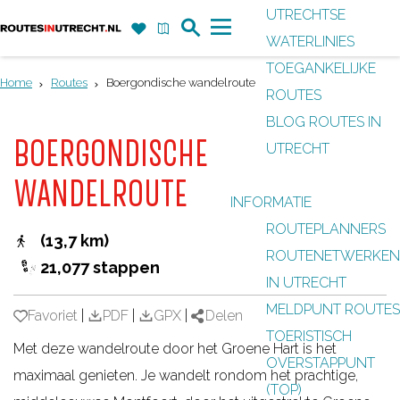
UTRECHTSE
Z
F
K
WATERLINIES
G
o
a
a
M
TOEGANKELIJKE
a
e
v
a
e
Home
Routes
Boergondische wandelroute
ROUTES
n
k
o
r
n
BLOG ROUTES IN
a
r
t
u
BOERGONDISCHE
UTRECHT
a
i
r
WANDELROUTE
e
INFORMATIE
d
t
ROUTEPLANNERS
e
(13,7 km)
e
ROUTENETWERKEN
h
21,077 stappen
n
IN UTRECHT
o
MELDPUNT ROUTES
m
Favoriet
Favoriet
|
PDF
|
GPX
|
Delen
TOERISTISCH
e
Met deze wandelroute door het Groene Hart is het
OVERSTAPPUNT
p
maximaal genieten. Je wandelt rondom het prachtige,
(TOP)
a