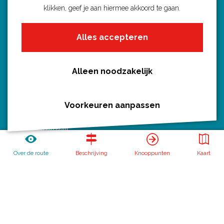
Fietsroutes per gemeente
klikken, geef je aan hiermee akkoord te gaan.
Wandelroutes per gemeente
Alles accepteren
Regio's in Utrecht
Routenieuws en -tips
Alle routes
Alleen noodzakelijk
Voorkeuren aanpassen
Routebureau Utrecht
Over de route
Beschrijving
Knooppunten
Kaart
Huis voor de Provincie
Archimedeslaan 6
3584 BA Utrecht
info@routebureau-utrecht.nl