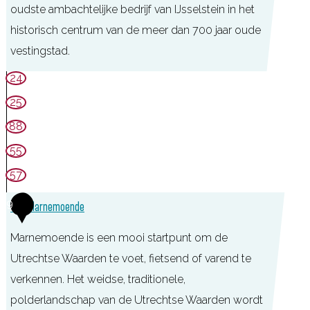
t
r
oudste ambachtelijke bedrijf van IJsselstein in het
I
e
e
historisch centrum van de meer dan 700 jaar oude
J
r
n
vestingstad.
s
p
I
s
K
24
l
J
e
o
25
a
s
l
r
88
n
s
s
e
t
55
e
t
n
s
l
57
e
m
o
s
i
o
9
TOP Marnemoende
e
t
n
l
n
e
Marnemoende is een mooi startpunt om de
I
e
i
Utrechtse Waarden te voet, fietsend of varend te
T
n
n
verkennen. Het weidse, traditionele,
o
D
polderlandschap van de Utrechtse Waarden wordt
u
e