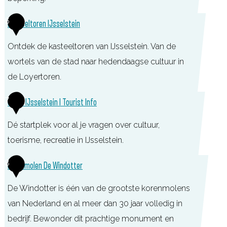
n
r
m
S
6
N
Kasteeltoren IJsselstein
I
p
i
J
Ontdek de kasteeltoren van IJsselstein. Van de
e
e
s
wortels van de stad naar hedendaagse cultuur in
e
u
s
de Loyertoren.
l
w
e
t
K
e
7
UIT in IJsselstein I Tourist Info
l
u
a
g
s
i
Dé startplek voor al je vragen over cultuur,
s
e
t
n
toerisme, recreatie in IJsselstein.
t
i
e
K
e
n
U
8
Korenmolen De Windotter
i
l
e
I
n
o
l
De Windotter is één van de grootste korenmolens
T
o
t
van Nederland en al meer dan 30 jaar volledig in
i
s
o
bedrijf. Bewonder dit prachtige monument en
n