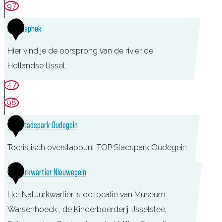
97
1
Het Klaphek
Hier vind je de oorsprong van de rivier de
Hollandse IJssel.
47
98
2
TOP Stadspark Oudegein
Toeristisch overstappunt TOP Stadspark Oudegein
T
3
Natuurkwartier Nieuwegein
O
Het Natuurkwartier is de locatie van Museum
P
Warsenhoeck , de Kinderboerderij IJsselstee,
S