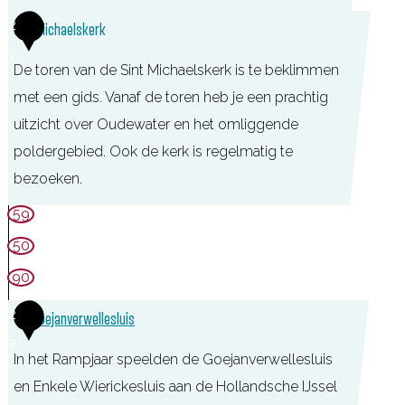
P
s
u
a
T
2
Sint Michaelskerk
)
e
d
a
o
1
D
W
e
l
De toren van de Sint Michaelskerk is te beklimmen
e
e
a
w
M
met een gids. Vanaf de toren heb je een prachtig
r
B
t
a
u
uitzicht over Oudewater en het omliggende
i
a
e
t
s
poldergebied. Ook de kerk is regelmatig te
s
l
r
e
e
bezoeken.
t
l
l
r
u
i
59
e
i
m
s
50
n
n
d
c
s
i
90
e
h
n
e
H
2
I
Goejanverwellesluis
o
e
2
n
e
In het Rampjaar speelden de Goejanverwellesluis
k
f
p
en Enkele Wierickesluis aan de Hollandsche IJssel
s
o