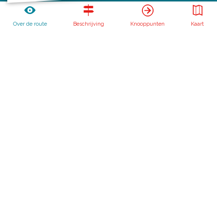
Routebureau Utrecht
Over de route
Beschrijving
Knooppunten
Kaart
Huis voor de Provincie
Archimedeslaan 6
3584 BA Utrecht
info@routebureau-utrecht.nl
F
X
I
a
R
n
c
o
s
Over deze website
e
u
t
Meldpunt routes
b
t
a
Privacy
o
e
g