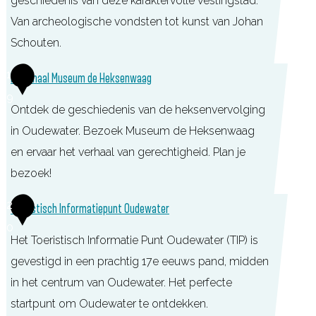
geschiedenis van deze karaktervolle vestingstad.
f
p
s
Van archeologische vondsten tot kunst van Johan
o
a
k
Schouten.
r
a
o
m
l
S
1
Nationaal Museum de Heksenwaag
p
a
O
t
9
t
u
Ontdek de geschiedenis van de heksenvervolging
a
i
d
in Oudewater. Bezoek Museum de Heksenwaag
d
e
e
en ervaar het verhaal van gerechtigheid. Plan je
s
p
H
bezoek!
m
u
o
u
N
2
Toeristisch Informatiepunt Oudewater
n
l
s
a
0
t
l
e
Het Toeristisch Informatie Punt Oudewater (TIP) is
t
(
a
u
gevestigd in een prachtig 17e eeuws pand, midden
i
T
n
m
in het centrum van Oudewater. Het perfecte
o
I
d
O
startpunt om Oudewater te ontdekken.
n