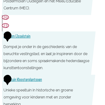
Poldermolen Oudegein en het Milieu Educatie
t
Centrum (MEC).
a
d
N
29
s
a
23
p
t
4
Museum IJsselstein
a
u
r
u
Dompel je onder in de geschiedenis van de
k
r
beruchte vestingstad, en laat je inspireren door de
O
k
bijzondere en soms spraakmakende hedendaagse
u
w
kunsttentoonstellingen.
d
a
M
5
e
Speeltuin Kloosterplantsoen
r
u
g
t
Unieke speeltuin in historische en groene
s
e
i
omgeving voor kinderen met en zonder
e
i
e
beperking.
u