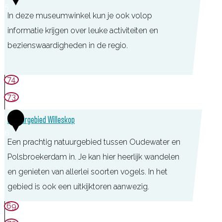
t
e
O
5
a
In deze museumwinkel kun je ook volop
e
K
P
l
informatie krijgen over leuke activiteiten en
i
n
L
k
bezienswaardigheden in de regio.
n
o
a
)
p
n
H
e
d
74
i
r
g
73
s
i
o
1
t
Natuurgebied Willeskop
j
e
6
o
M
d
Een prachtig natuurgebied tussen Oudewater en
r
o
L
Polsbroekerdam in. Je kan hier heerlijk wandelen
i
n
i
en genieten van allerlei soorten vogels. In het
s
t
n
gebied is ook een uitkijktoren aanwezig.
c
f
s
N
69
h
o
c
a