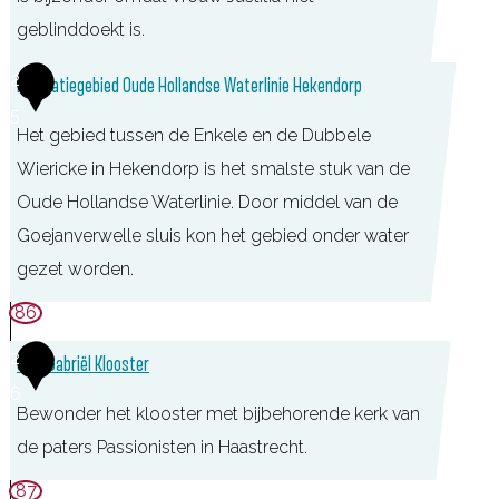
e
a
geblinddoekt is.
s
t
l
2
Innudatiegebied Oude Hollandse Waterlinie Hekendorp
e
u
5
r
Het gebied tussen de Enkele en de Dubbele
i
Wiericke in Hekendorp is het smalste stuk van de
s
Oude Hollandse Waterlinie. Door middel van de
Goejanverwelle sluis kon het gebied onder water
gezet worden.
86
2
Sint-Gabriël Klooster
6
Bewonder het klooster met bijbehorende kerk van
de paters Passionisten in Haastrecht.
S
87