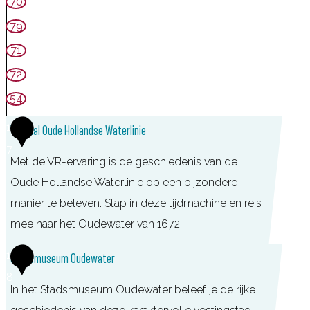
e
70
o
h
t
n
r
o
79
u
T
t
t
71
u
o
e
72
r
e
n
54
g
r
e
i
1
VR-paal Oude Hollandse Waterlinie
b
s
7
Met de VR-ervaring is de geschiedenis van de
i
t
Oude Hollandse Waterlinie op een bijzondere
e
i
manier te beleven. Stap in deze tijdmachine en reis
d
s
mee naar het Oudewater van 1672.
W
c
i
h
V
1
Stadsmuseum Oudewater
l
I
R
8
l
In het Stadsmuseum Oudewater beleef je de rijke
n
-
e