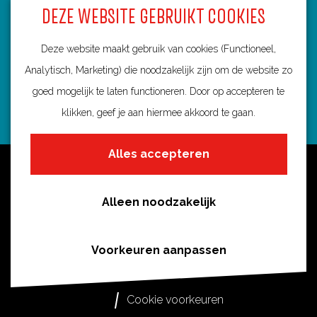
DEZE WEBSITE GEBRUIKT COOKIES
3584 BA Utrecht
info@routebureau-utrecht.nl
Deze website maakt gebruik van cookies (Functioneel,
Analytisch, Marketing) die noodzakelijk zijn om de website zo
goed mogelijk te laten functioneren. Door op accepteren te
klikken, geef je aan hiermee akkoord te gaan.
F
X
I
a
R
n
Alles accepteren
c
o
s
Over deze website
e
u
t
Meldpunt routes
b
t
a
Alleen noodzakelijk
Privacy
o
e
g
o
s
r
Toegankelijkheid
Voorkeuren aanpassen
k
i
a
Cookies
R
n
m
Cookie voorkeuren
o
U
R