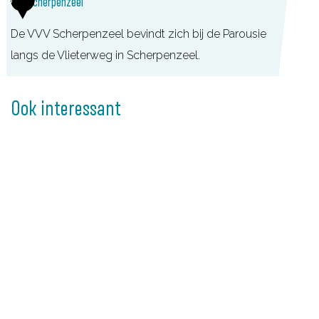
VVV Scherpenzeel
u
De VVV Scherpenzeel bevindt zich bij de Parousie
i
langs de Vlieterweg in Scherpenzeel.
s
S
c
Ook interessant
h
e
r
p
e
n
z
e
e
l