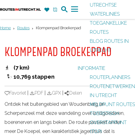
UTRECHTSE
Z
F
K
WATERLINIES
G
o
a
a
M
TOEGANKELIJKE
a
e
v
a
e
Home
Routes
Klompenpad Broekerpad
ROUTES
n
k
o
r
n
BLOG ROUTES IN
a
r
t
u
KLOMPENPAD BROEKERPAD
UTRECHT
a
i
r
e
(7 km)
INFORMATIE
d
t
10,769 stappen
ROUTEPLANNERS
e
e
ROUTENETWERKEN
h
n
Favoriet
Favoriet
|
PDF
|
GPX
|
Delen
IN UTRECHT
o
Ontdek het buitengebied van Woudenberg en
MELDPUNT ROUTES
m
Scherpenzeel met deze wandeling over landgoederen,
TOERISTISCH
e
boerenerven en langs beken. De route passeert onder
OVERSTAPPUNT
p
meer De Koepel, een karakteristiek jagershuis dat is
(TOP)
a