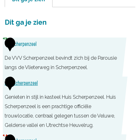
Dit ga je zien
1
VVV Scherpenzeel
De VVV Scherpenzeel bevindt zich bij de Parousie
langs de Vlieterweg in Scherpenzeel.
2
Huis Scherpenzeel
Genieten in stijl in kasteel Huis Scherpenzeel. Huis
Scherpenzeel is een prachtige officiële
trouwlocatie, centraal gelegen tussen de Veluwe,
Gelderse vallei en Utrechtse Heuvelrug.
H
3