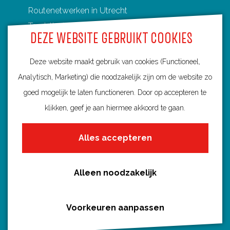
Routenetwerken in Utrecht
Toeristische Overstappunten (TOP's)
DEZE WEBSITE GEBRUIKT COOKIES
Deze website maakt gebruik van cookies (Functioneel,
Analytisch, Marketing) die noodzakelijk zijn om de website zo
Ontdek Utrecht
goed mogelijk te laten functioneren. Door op accepteren te
Fietsroutes per gemeente
klikken, geef je aan hiermee akkoord te gaan.
Wandelroutes per gemeente
Alles accepteren
Regio's in Utrecht
Routenieuws en -tips
Alle routes
Alleen noodzakelijk
Voorkeuren aanpassen