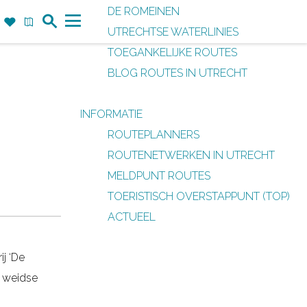
DE ROMEINEN
Z
F
K
UTRECHTSE WATERLINIES
o
a
a
M
TOEGANKELIJKE ROUTES
e
v
a
e
BLOG ROUTES IN UTRECHT
k
o
r
n
r
t
u
INFORMATIE
i
ROUTEPLANNERS
e
ROUTENETWERKEN IN UTRECHT
t
MELDPUNT ROUTES
e
TOERISTISCH OVERSTAPPUNT (TOP)
n
ACTUEEL
j ‘De
t weidse