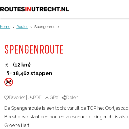
G
a
Home
Routes
Spengenroute
n
a
SPENGENROUTE
a
r
(12 km)
d
18,462 stappen
e
h
o
Favoriet
Favoriet
|
PDF
|
GPX
|
Delen
m
De Spengenroute is een tocht vanuit de TOP het Oortjespad 
e
Beekhoeve’ staat een houten veeschuur, die ingericht is als i
p
Groene Hart.
a