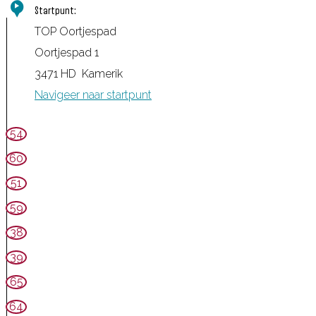
Startpunt:
TOP Oortjespad
Oortjespad 1
3471 HD
Kamerik
Navigeer naar startpunt
54
60
51
59
38
39
65
64