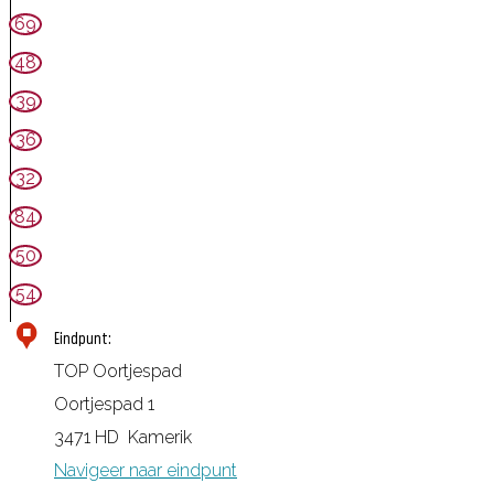
69
48
39
36
32
84
50
54
Eindpunt:
TOP Oortjespad
Oortjespad 1
3471 HD
Kamerik
Navigeer naar eindpunt