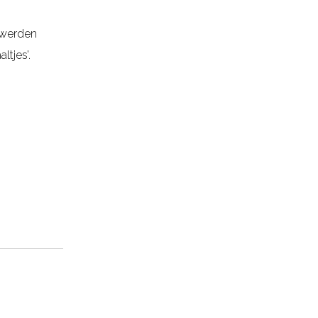
m werden
tjes’.