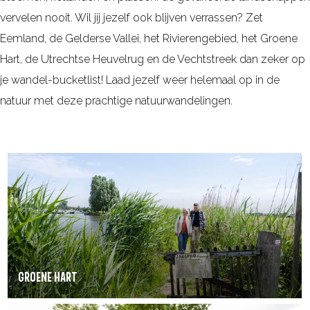
vervelen nooit. Wil jij jezelf ook blijven verrassen? Zet
Eemland, de Gelderse Vallei, het Rivierengebied, het Groene
Hart, de Utrechtse Heuvelrug en de Vechtstreek dan zeker op
je wandel-bucketlist! Laad jezelf weer helemaal op in de
natuur met deze prachtige natuurwandelingen.
G
r
o
e
n
e
GROENE HART
H
a