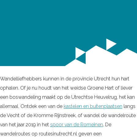
Wandelliefhebbers kunnen in de provincie Utrecht hun hart
ophalen. Of je nu houdt van het weidse Groene Hart of liever
een boswandeling maakt op de Utrechtse Heuvelrug, het kan
allemaal. Ontdek een van de
kastelen en buitenplaatsen
langs
de Vecht of de Kromme Rijnstreek, of wandel de wandelroute
van het jaar 2019 in het
spoor van de Romeinen
. De
wandelroutes op routesinutrecht.nl geven een