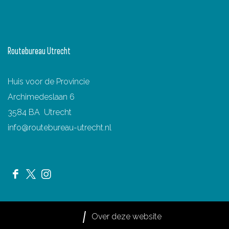
Routebureau Utrecht
Huis voor de Provincie
Archimedeslaan 6
3584 BA Utrecht
info@routebureau-utrecht.nl
F
X
I
a
R
n
c
o
s
Over deze website
e
u
t