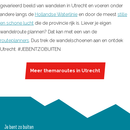
gevarieerd beeld van wandelen in Utrecht en voeren onder
andere langs de
Hollandse Waterlinie
en door de meest
stille
en schone lucht
die de provincie rijk is. Liever je eigen
wandelroute plannen? Dat kan met een van de
routeplanners
. Dus trek de wandelschoenen aan en ontdek
Utrecht. #JEBENTZOBUITEN
Meer themaroutes in Utrecht
Je bent zo buiten