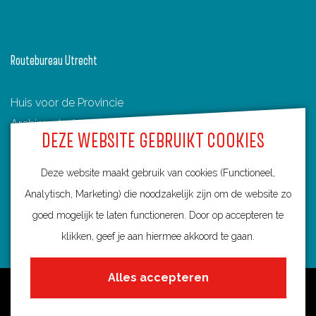
a
a
i
b
n
n
u
d
a
Routebureau Utrecht
r
e
g
U
Huis voor de Provincie
t
Archimedeslaan 6
r
DEZE WEBSITE GEBRUIKT COOKIES
3584 BA Utrecht
e
info@routebureau-utrecht.nl
c
Deze website maakt gebruik van cookies (Functioneel,
h
Analytisch, Marketing) die noodzakelijk zijn om de website zo
t
goed mogelijk te laten functioneren. Door op accepteren te
s
klikken, geef je aan hiermee akkoord te gaan.
F
X
I
e
a
R
n
Alles accepteren
H
c
o
s
Over deze website
e
e
u
t
Meldpunt routes