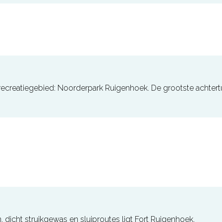
 recreatiegebied: Noorderpark Ruigenhoek. De grootste achtert
ht struikgewas en sluiproutes ligt Fort Ruigenhoek.