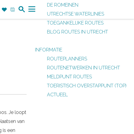
DE ROMEINEN
Z
F
K
UTRECHTSE WATERLINIES
o
a
a
M
TOEGANKELIJKE ROUTES
e
v
a
e
BLOG ROUTES IN UTRECHT
k
o
r
n
r
t
u
INFORMATIE
i
ROUTEPLANNERS
e
ROUTENETWERKEN IN UTRECHT
t
MELDPUNT ROUTES
e
TOERISTISCH OVERSTAPPUNT (TOP)
n
ACTUEEL
os. Je loopt
plaatsen van
 is een