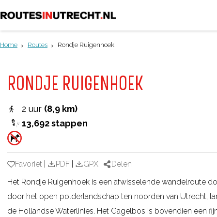
G
a
Home
Routes
Rondje Ruigenhoek
n
a
RONDJE RUIGENHOEK
a
r
2 uur
(8,9 km)
d
13,692 stappen
e
h
o
Favoriet
Favoriet
|
PDF
|
GPX
|
Delen
m
Het Rondje Ruigenhoek is een afwisselende wandelroute do
e
door het open polderlandschap ten noorden van Utrecht, lan
p
de Hollandse Waterlinies. Het Gagelbos is bovendien een fi
a