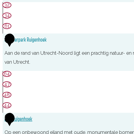
F
32
o
34
r
61
t
2
Noorderpark Ruigenhoek
d
e
Aan de rand van Utrecht-Noord ligt een prachtig natuur- en
G
van Utrecht.
a
64
g
47
e
l
48
44
3
Fort Ruigenhoek
Op een onbewoond eiland met oude, monumentale bomen, dic