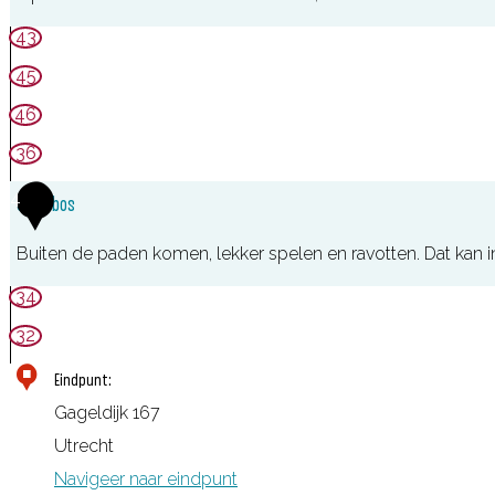
F
43
o
45
r
46
t
36
R
4
u
Gagelbos
i
Buiten de paden komen, lekker spelen en ravotten. Dat kan
g
34
e
n
32
h
Eindpunt:
o
Gageldijk 167
e
Utrecht
k
Navigeer naar eindpunt