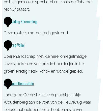
en huisgemaakte specialiteiten, zoals de Rabarber
MonChoutaart.
T
2
Melding Stremming
O
Deze route is momenteel gestremd
P
T
3
Gelderse Vallei
h
e
Boerenlandschap met kleinere, onregelmatige
e
kavels, beken en verspreide boerderijen in het
h
groen. Prettig fiets-, kano- en wandelgebied.
u
4
Landgoed Geerestein
i
s
Landgoed Geerestein is een prachtig stukje
M
Woudenberg aan de voet van de Heuvelrug waar
o
je absoluut gelopen moet hebben als je van