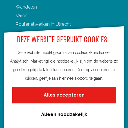
Wandelen
Varen
Routenetwerken in Utrecht
Toeristische Overstappunten (TOP's)
DEZE WEBSITE GEBRUIKT COOKIES
Deze website maakt gebruik van cookies (Functioneel,
Analytisch, Marketing) die noodzakelijk zijn om de website zo
Ontdek Utrecht
goed mogelijk te laten functioneren. Door op accepteren te
Fietsroutes per gemeente
klikken, geef je aan hiermee akkoord te gaan.
Wandelroutes per gemeente
Alles accepteren
Regio's in Utrecht
Routenieuws en -tips
Alle routes
Alleen noodzakelijk