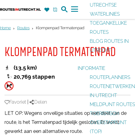
UTRECHTSE
Z
F
K
WATERLINIES
G
o
a
a
M
TOEGANKELIJKE
a
e
v
a
e
Home
Routes
Klompenpad Termatenpad
ROUTES
n
k
o
r
n
BLOG ROUTES IN
a
r
t
u
KLOMPENPAD TERMATENPAD
UTRECHT
a
i
r
e
(13,5 km)
INFORMATIE
d
t
20,769 stappen
ROUTEPLANNERS
e
e
ROUTENETWERKEN
h
n
IN UTRECHT
o
Favoriet
Favoriet
|
Delen
MELDPUNT ROUTES
m
LET OP: Wegens onveilige situaties op een deel van de
TOERISTISCH
e
route, is het Termatenpad tijdelijk gesloten. Er wordt
OVERSTAPPUNT
p
gewerkt aan een alternatieve route.
(TOP)
a