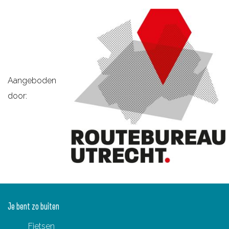
o
u
t
e
e
t
n
t
e
Aangeboden
door:
Je bent zo buiten
Fietsen