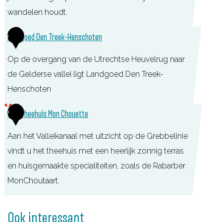
n
wandelen houdt.
C
L
5
Landgoed Den Treek-Henschoten
h
a
o
Op de overgang van de Utrechtse Heuvelrug naar
n
u
de Gelderse vallei ligt Landgoed Den Treek-
d
e
Henschoten
g
t
o
L
6
t
TOP Theehuis Mon Chouette
e
a
e
d
Aan het Valleikanaal met uitzicht op de Grebbelinie
n
G
vindt u het theehuis met een heerlijk zonnig terras
d
e
en huisgemaakte specialiteiten, zoals de Rabarber
g
e
MonChoutaart.
o
r
e
T
e
d
O
Ook interessant