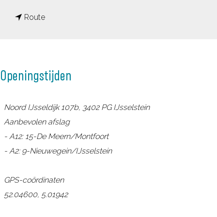
a
n
a
Route
a
r
a
T
r
O
Openingstijden
T
P
O
M
P
a
Noord IJsseldijk 107b, 3402 PG IJsselstein
M
r
Aanbevolen afslag
a
n
- A12: 15-De Meern/Montfoort
r
e
- A2: 9-Nieuwegein/IJsselstein
n
m
e
o
GPS-coördinaten
m
e
52.04600, 5.01942
o
n