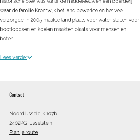
historische plek was vanaf de middeleeuwen een boerderij ,
waar de familie Kromwijk het land bewerkte en het vee
verzorgde. In 2005 maakte land plaats voor water, stallen voor
bootloodsen en koeien maakten plaats voor mensen en
boten.…
Lees verder
Contact
Noord IJsseldijk 107b
2402PG
IJsselstein
n
Plan je route