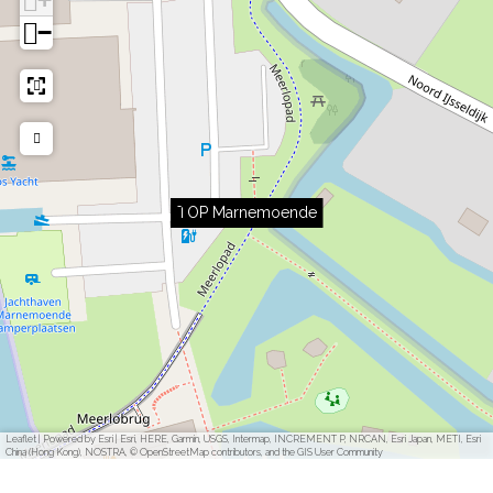
−
TOP Marnemoende
Leaflet
|
Powered by Esri | Esri, HERE, Garmin, USGS, Intermap, INCREMENT P, NRCAN, Esri Japan, METI, Esri
China (Hong Kong), NOSTRA, © OpenStreetMap contributors, and the GIS User Community