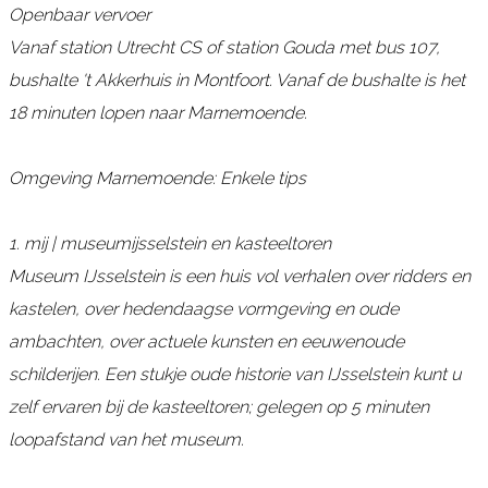
e
d
Openbaar vervoer
n
e
Vanaf station Utrecht CS of station Gouda met bus 107,
d
bushalte 't Akkerhuis in Montfoort. Vanaf de bushalte is het
e
18 minuten lopen naar Marnemoende.
Omgeving Marnemoende: Enkele tips
1. mij | museumijsselstein en kasteeltoren
Museum IJsselstein is een huis vol verhalen over ridders en
kastelen, over hedendaagse vormgeving en oude
ambachten, over actuele kunsten en eeuwenoude
schilderijen. Een stukje oude historie van IJsselstein kunt u
zelf ervaren bij de kasteeltoren; gelegen op 5 minuten
loopafstand van het museum.