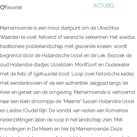
ACTUEEL
g
Favoriet
Favoriet
e
Marnemoende is een mooi startpunt om de Utrechtse
Waarden te voet, fietsend of varend te verkennen. Het weidse,
traditionele polderlandschap met grazende koeien, wordt
begrensd door de Hollandsche IJssel en de Lek. Bezoek de
oud Hollandse stadjes IJsselstein, Montfoort en Oudewater
met de fiets of (gehuurde) boot. Loop over historische kades
met eendenkooien of via een authentiek Jaagpad langs de
rivier en geniet van de omgeving. Marnemoende is vernoemd
naar een klein stroompje de “Mearne” tussen Hollandse IJssel
en Leidse (Oude) Rijn. De vondst van resten van Romeinse
nederzettingen laten de loop in het landschap zien. Met
mondingen in De Meern en hier bij Marnemoende. Deze