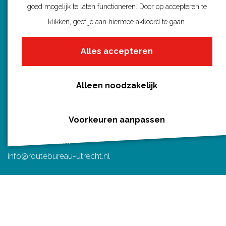
Routenieuws en -tips
goed mogelijk te laten functioneren. Door op accepteren te
a
i
-
h
Alle routes
klikken, geef je aan hiermee akkoord te gaan.
c
n
m
a
e
t
a
t
Alles accepteren
b
e
i
s
o
r
l
A
Routebureau Utrecht
o
e
p
Alleen noodzakelijk
k
s
p
Huis voor de Provincie
t
Voorkeuren aanpassen
Archimedeslaan 6
3584 BA Utrecht
info@routebureau-utrecht.nl
F
X
I
a
R
n