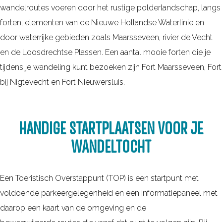
r
n
wandelroutes voeren door het rustige polderlandschap, langs
r
r
m
forten, elementen van de Nieuwe Hollandse Waterlinie en
f
o
e
door waterrijke gebieden zoals Maarsseveen, rivier de Vecht
i
u
l
en de Loosdrechtse Plassen. Een aantal mooie forten die je
e
t
d
tijdens je wandeling kunt bezoeken zijn Fort Maarsseveen, Fort
t
e
e
bij Nigtevecht en Fort Nieuwersluis.
s
s
n
e
i
n
n
n
HANDIGE STARTPLAATSEN VOOR JE
i
?
d
e
WANDELTOCHT
e
u
r
w
Een Toeristisch Overstappunt (TOP) is een startpunt met
e
s
voldoende parkeergelegenheid en een informatiepaneel met
g
b
daarop een kaart van de omgeving en de
i
r