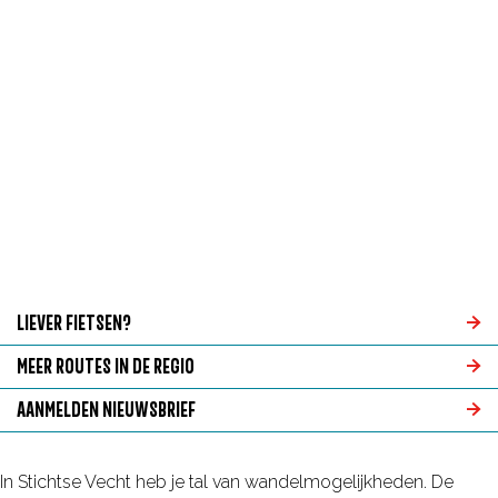
VECHT
g
BREUKELEN, KOCKENGEN, LOENEN AAN DE
e
VECHT, LOENERSLOOT, MAARSSEN,
NIEUWERSLUIS, NIEUWER TER AA,
NIGTEVECHT, OUD-ZUILEN, TIENHOVEN, OUD
MAARSSEVEEN, MAARSSEVEEN,
MOLENPOLDER EN BETHUNEPOLDER EN
VREELAND
LIEVER FIETSEN?
L
MEER ROUTES IN DE REGIO
i
M
AANMELDEN NIEUWSBRIEF
e
e
A
v
e
a
In Stichtse Vecht heb je tal van wandelmogelijkheden. De
e