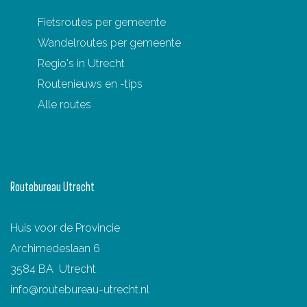
d
i
n
Fietsroutes per gemeente
n
Wandelroutes per gemeente
i
Regio's in Utrecht
e
Routenieuws en -tips
M
Alle routes
a
a
r
s
Routebureau Utrecht
s
e
Huis voor de Provincie
n
Archimedeslaan 6
3584 BA Utrecht
info@routebureau-utrecht.nl