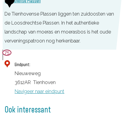
Tienhovense Plassen
u
m
De Tienhovense Plassen liggen ten zuidoosten van
V
de Loosdrechtse Plassen. In het authentieke
r
landschap van moeras en moerasbos is het oude
e
verveningspatroon nog herkenbaar.
d
T
75
e
i
Eindpunt:
g
e
Nieuweweg
o
n
3612AR
Tienhoven
e
h
Navigeer naar eindpunt
d
o
v
Ook interessant
e
n
s