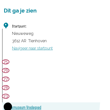
Dit ga je zien
Startpunt:
Nieuweweg
3612 AR
Tienhoven
Navigeer naar startpunt
75
76
77
78
23
1
Streekmuseum Vredegoed