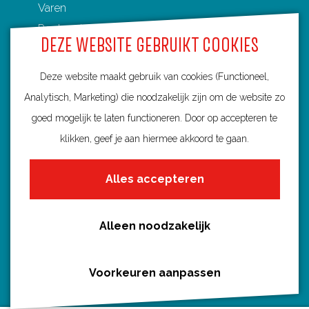
Varen
Routenetwerken in Utrecht
DEZE WEBSITE GEBRUIKT COOKIES
Toeristische Overstappunten (TOP's)
Deze website maakt gebruik van cookies (Functioneel,
Analytisch, Marketing) die noodzakelijk zijn om de website zo
goed mogelijk te laten functioneren. Door op accepteren te
Ontdek Utrecht
klikken, geef je aan hiermee akkoord te gaan.
Fietsroutes per gemeente
Alles accepteren
Wandelroutes per gemeente
Regio's in Utrecht
Routenieuws en -tips
Alleen noodzakelijk
Alle routes
Voorkeuren aanpassen