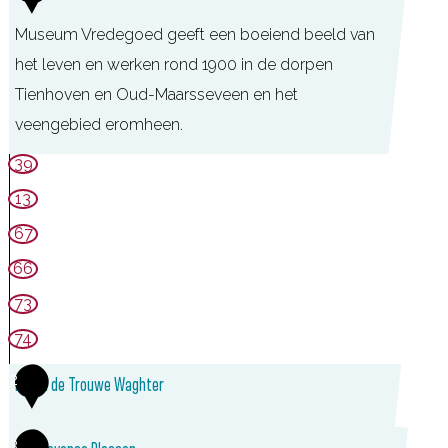
Museum Vredegoed geeft een boeiend beeld van
het leven en werken rond 1900 in de dorpen
Tienhoven en Oud-Maarsseveen en het
veengebied eromheen.
S
39
t
13
r
67
e
66
e
73
k
74
m
u
2
Molen de Trouwe Waghter
s
e
3