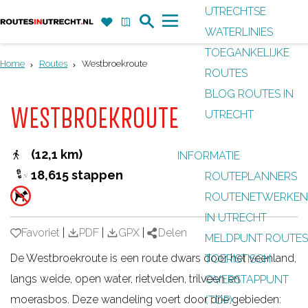
UTRECHTSE
Z
F
K
WATERLINIES
G
o
a
a
M
TOEGANKELIJKE
a
e
v
a
e
Home
Routes
Westbroekroute
ROUTES
n
k
o
r
n
BLOG ROUTES IN
a
r
t
u
WESTBROEKROUTE
UTRECHT
a
i
r
e
(12,1 km)
INFORMATIE
d
t
18,615 stappen
ROUTEPLANNERS
e
e
ROUTENETWERKEN
h
n
IN UTRECHT
o
Favoriet
Favoriet
|
PDF
|
GPX
|
Delen
MELDPUNT ROUTES
m
De Westbroekroute is een route dwars door het veenland,
TOERISTISCH
e
langs weide, open water, rietvelden, trilveen en
OVERSTAPPUNT
p
moerasbos. Deze wandeling voert door drie gebieden:
(TOP)
a