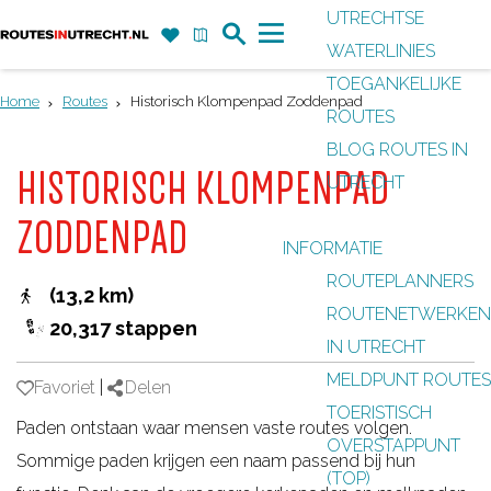
UTRECHTSE
Z
F
K
WATERLINIES
G
o
a
a
M
TOEGANKELIJKE
a
e
v
a
e
Home
Routes
Historisch Klompenpad Zoddenpad
ROUTES
n
k
o
r
n
BLOG ROUTES IN
a
r
t
u
HISTORISCH KLOMPENPAD
UTRECHT
a
i
r
ZODDENPAD
e
INFORMATIE
d
t
ROUTEPLANNERS
e
(13,2 km)
e
ROUTENETWERKEN
h
20,317 stappen
n
IN UTRECHT
o
MELDPUNT ROUTES
m
Favoriet
Favoriet
|
Delen
TOERISTISCH
e
Paden ontstaan waar mensen vaste routes volgen.
OVERSTAPPUNT
p
Sommige paden krijgen een naam passend bij hun
(TOP)
a