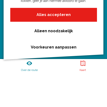
klikken, geef je aan hiermee akkoord te gaan.
Fietsroutes per gemeente
Alles accepteren
Wandelroutes per gemeente
Regio's in Utrecht
Routenieuws en -tips
Alleen noodzakelijk
Alle routes
Voorkeuren aanpassen
Routebureau Utrecht
Over de route
Kaart
Huis voor de Provincie
Archimedeslaan 6
3584 BA Utrecht
info@routebureau-utrecht.nl