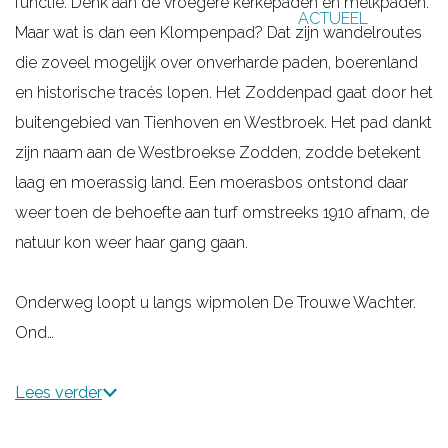
functie. Denk aan de vroegere kerkepaden en melkpaden.
ACTUEEL
g
Maar wat is dan een Klompenpad? Dat zijn wandelroutes
e
die zoveel mogelijk over onverharde paden, boerenland
en historische tracés lopen. Het Zoddenpad gaat door het
buitengebied van Tienhoven en Westbroek. Het pad dankt
zijn naam aan de Westbroekse Zodden, zodde betekent
laag en moerassig land. Een moerasbos ontstond daar
weer toen de behoefte aan turf omstreeks 1910 afnam, de
natuur kon weer haar gang gaan.
Onderweg loopt u langs wipmolen De Trouwe Wachter.
Ond…
Lees verder