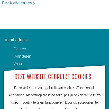
Bekijk alle routes
Je bent zo buiten
Fietsen
Wandelen
Varen
Routenetwerken in Utrecht
DEZE WEBSITE GEBRUIKT COOKIES
Toeristische Overstappunten (TOP's)
Deze website maakt gebruik van cookies (Functioneel,
Analytisch, Marketing) die noodzakelijk zijn om de website zo
goed mogelijk te laten functioneren. Door op accepteren te
Ontdek Utrecht