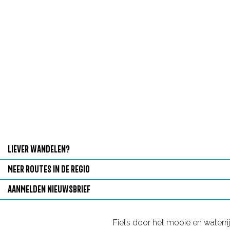
g
e
LIEVER WANDELEN?
L
MEER ROUTES IN DE REGIO
i
M
AANMELDEN NIEUWSBRIEF
e
e
A
v
e
a
Fiets door het mooie en waterri
e