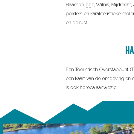
r
n
Baambrugge, Wilnis, Mijdrecht,
r
r
m
polders en karakteristieke mole
w
o
e
en de rust.
a
u
l
n
t
d
d
e
HA
e
e
s
n
l
i
n
Een Toeristisch Overstappunt (
e
n
i
een kaart van de omgeving en de
n
d
e
is ook horeca aanwezig.
?
e
u
r
w
e
s
g
b
i
S
r