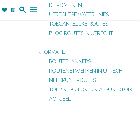
DE ROMEINEN
Z
F
K
UTRECHTSE WATERLINIES
o
a
a
M
TOEGANKELIJKE ROUTES
e
v
a
e
BLOG ROUTES IN UTRECHT
k
o
r
n
r
t
u
INFORMATIE
i
ROUTEPLANNERS
e
ROUTENETWERKEN IN UTRECHT
t
MELDPUNT ROUTES
e
TOERISTISCH OVERSTAPPUNT (TOP)
n
ACTUEEL