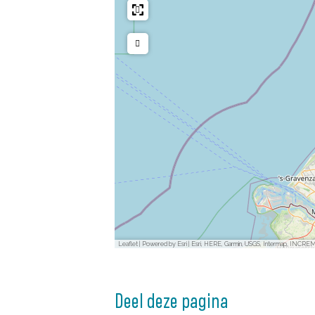
Leaflet
|
Powered by Esri | Esri, HERE, Garmin, USGS, Intermap, INCREM
Deel deze pagina