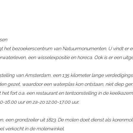
sen
t het bezoekerscentrum van Natuurmonumenten. U vindt er een
waterleven, een wisselexpositie en horeca. Ook is er een uitg
 stelling van Amsterdam, een 135 kilometer lange verdedigings
den gezet, waardoor een waterplas kon ontstaan, niet diep ge
t fort o.a. een restaurant en tentoonstelling in de keelkazem
00-16.00 uur en za-zo 12.00-17.00 uur.
en, een grondzeiler uit 1823. De molen doet dienst als korenm
eel verkocht in de molenwinkel.