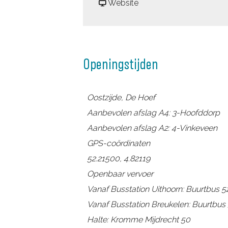
a
v
r
Website
a
a
T
r
n
O
T
T
P
Openingstijden
O
O
P
P
P
o
P
P
n
Oostzijde, De Hoef
o
o
d
Aanbevolen afslag A4: 3-Hoofddorp
n
n
s
Aanbevolen afslag A2: 4-Vinkeveen
d
d
k
GPS-coördinaten
s
s
o
52.21500, 4.82119
k
k
e
Openbaar vervoer
o
o
k
Vanaf Busstation Uithoorn: Buurtbus 5
e
e
e
Vanaf Busstation Breukelen: Buurtbus 
k
k
r
Halte: Kromme Mijdrecht 50