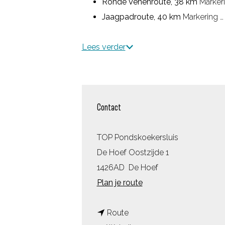
Ronde Venenroute, 38 km
Markerin
Jaagpadroute, 40 km
Markering …
Lees verder
Contact
TOP Pondskoekersluis
De Hoef Oostzijde 1
1426AD
De Hoef
n
Plan je route
a
n
a
Route