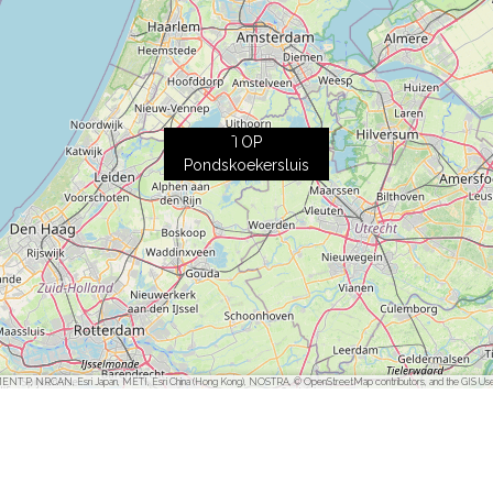
TOP
Pondskoekersluis
ENT P, NRCAN, Esri Japan, METI, Esri China (Hong Kong), NOSTRA, © OpenStreetMap contributors, and the GIS Us