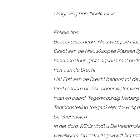
e
e
s
r
r
l
Omgeving Pondkoekersluis:
s
s
u
l
l
i
Enkele tips
u
u
s
Bezoekerscentrum Nieuwkoopse Plas
i
i
Direct aan de Nieuwkoopse Plassen lig
s
s
moerasnatuur, grote aquaria met onder
Fort aan de Drecht
Het Fort aan de Drecht behoort tot de
land rondom de linie onder water wor
man en paard. Tegenwoordig herbergt he
Tentoonstelling toegankelijk do-vr 14.
De Veenmolen
In het dorp Wilnis vindt u De Veenmol
vrijwilligers. Op zaterdag wordt het m