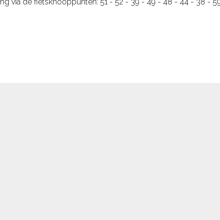
g via de fietsknooppunten: 51 - 52 - 39 - 49 - 48 - 44 - 38 - 59