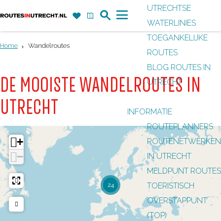
UTRECHTSE
Z
F
K
WATERLINIES
G
o
a
a
M
TOEGANKELIJKE
a
e
v
a
e
Home
Wandelroutes
ROUTES
n
k
o
r
n
BLOG ROUTES IN
a
r
t
u
DE MOOISTE WANDELROUTES IN
UTRECHT
a
i
r
UTRECHT
e
INFORMATIE
d
t
ROUTEPLANNERS
e
e
+
ROUTENETWERKEN
h
n
−
IN UTRECHT
o
MELDPUNT ROUTES
m
TOERISTISCH
24
e
OVERSTAPPUNT
p
(TOP)
a