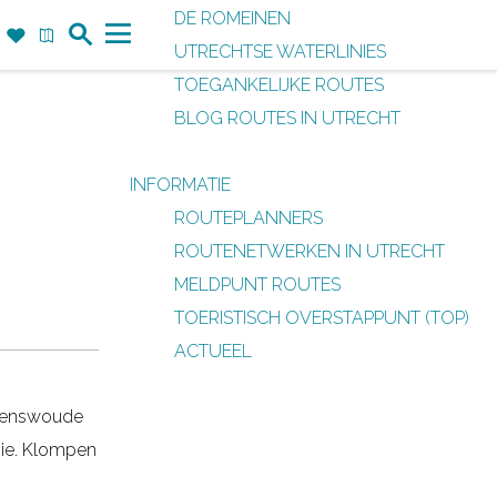
DE ROMEINEN
Z
F
K
UTRECHTSE WATERLINIES
o
a
a
M
TOEGANKELIJKE ROUTES
e
v
a
e
BLOG ROUTES IN UTRECHT
k
o
r
n
r
t
u
INFORMATIE
i
ROUTEPLANNERS
e
ROUTENETWERKEN IN UTRECHT
t
MELDPUNT ROUTES
e
TOERISTISCH OVERSTAPPUNT (TOP)
n
ACTUEEL
 Renswoude
nie. Klompen