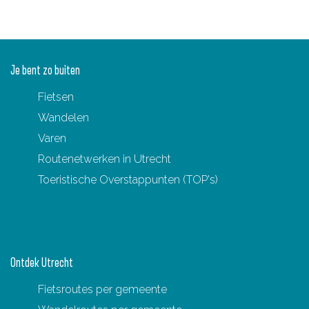
e
Je bent zo buiten
Fietsen
Wandelen
Varen
Routenetwerken in Utrecht
Toeristische Overstappunten (TOP's)
Ontdek Utrecht
Fietsroutes per gemeente