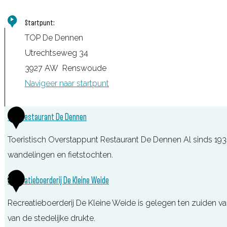
Startpunt:
TOP De Dennen
Utrechtseweg 34
3927 AW
Renswoude
Navigeer naar startpunt
1
TOP Restaurant De Dennen
Toeristisch Overstappunt Restaurant De Dennen Al sinds 1934
wandelingen en fietstochten.
T
2
Recreatieboerderij De Kleine Weide
O
Recreatieboerderij De Kleine Weide is gelegen ten zuiden 
P
van de stedelijke drukte.
R