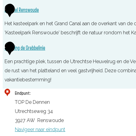
e
R
3
Kasteel Renswoude
s
e
t
Het kasteelpark en het Grand Canal aan de overkant van de do
c
a
'Kasteelpark Renswoude' beschrijft de natuur rondom het Ka
r
u
e
K
4
Camping de Grebbelinie
r
a
a
a
t
Een prachtige plek, tussen de Utrechtse Heuvelrug en de Vel
s
n
i
de rust van het platteland en veel gastvrijheid. Deze combin
t
t
e
vakantiebestemming!
e
D
b
e
C
Eindpunt:
e
o
l
a
TOP De Dennen
D
e
R
m
Utrechtseweg 34
e
r
e
p
3927 AW
Renswoude
n
d
n
i
Navigeer naar eindpunt
n
e
s