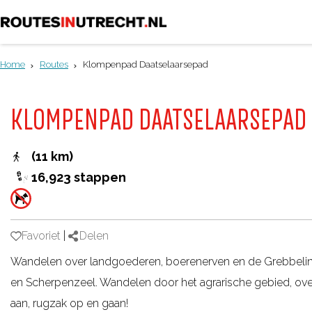
G
a
Home
Routes
Klompenpad Daatselaarsepad
n
a
KLOMPENPAD DAATSELAARSEPAD
a
r
(11 km)
d
16,923 stappen
e
h
o
Favoriet
Favoriet
|
Delen
m
Wandelen over landgoederen, boerenerven en de Grebbelini
e
en Scherpenzeel. Wandelen door het agrarische gebied, ov
p
aan, rugzak op en gaan!
a