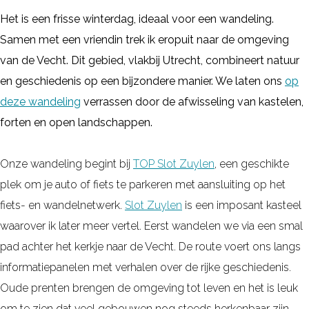
e
Het is een frisse winterdag, ideaal voor een wandeling.
l
Samen met een vriendin trek ik eropuit naar de omgeving
e
van de Vecht. Dit gebied, vlakbij Utrecht, combineert natuur
n
en geschiedenis op een bijzondere manier. We laten ons
op
l
deze wandeling
verrassen door de afwisseling van kastelen,
a
forten en open landschappen.
n
g
Onze wandeling begint bij
TOP Slot Zuylen
, een geschikte
s
plek om je auto of fiets te parkeren met aansluiting op het
d
fiets- en wandelnetwerk.
Slot Zuylen
is een imposant kasteel
e
waarover ik later meer vertel. Eerst wandelen we via een smal
V
pad achter het kerkje naar de Vecht. De route voert ons langs
e
informatiepanelen met verhalen over de rijke geschiedenis.
c
Oude prenten brengen de omgeving tot leven en het is leuk
h
om te zien dat veel gebouwen nog steeds herkenbaar zijn.