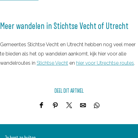
Meer wandelen in Stichtse Vecht of Utrecht
Gemeentes Stichtse Vecht en Utrecht hebben nog veel meer
te bieden als het op wandelen aankomt, kijk hier voor alle
wandelroutes in
Stichtse Vecht
en
hier voor Utrechtse routes
.
DEEL DIT ARTIKEL
D
D
D
D
D
e
e
e
e
e
e
e
e
e
e
l
l
l
l
l
Je bent zo buiten