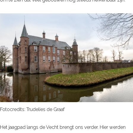
t
b
i
j
S
l
o
t
Z
u
y
l
Fotocredits: Trudelies de Graaf
e
n
Het jaagpad langs de Vecht brengt ons verder. Hier werden