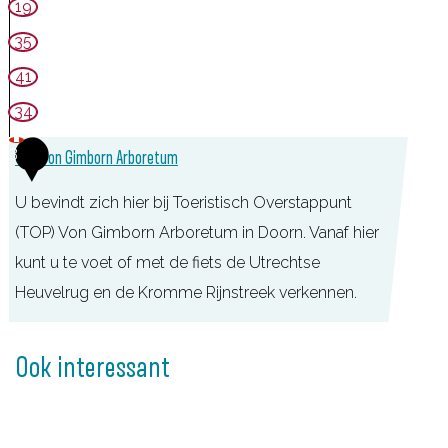
19
r
o
35
n
n
A
41
a
r
a
34
b
l
3
TOP Von Gimborn Arboretum
o
B
r
o
U bevindt zich hier bij Toeristisch Overstappunt
e
m
(TOP) Von Gimborn Arboretum in Doorn. Vanaf hier
t
e
kunt u te voet of met de fiets de Utrechtse
u
n
Heuvelrug en de Kromme Rijnstreek verkennen.
m
m
T
u
O
Ook interessant
s
P
e
V
u