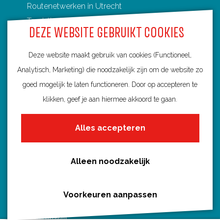
Routenetwerken in Utrecht
Toeristische Overstappunten (TOP's)
DEZE WEBSITE GEBRUIKT COOKIES
Deze website maakt gebruik van cookies (Functioneel,
Analytisch, Marketing) die noodzakelijk zijn om de website zo
Ontdek Utrecht
goed mogelijk te laten functioneren. Door op accepteren te
Fietsroutes per gemeente
klikken, geef je aan hiermee akkoord te gaan.
Wandelroutes per gemeente
Alles accepteren
Regio's in Utrecht
Routenieuws en -tips
Alle routes
Alleen noodzakelijk
Voorkeuren aanpassen
Routebureau Utrecht