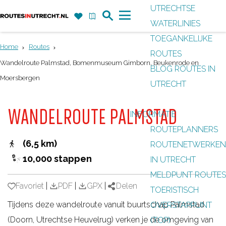
UTRECHTSE
Z
F
K
WATERLINIES
G
o
a
a
M
TOEGANKELIJKE
a
e
v
a
e
Home
Routes
ROUTES
n
k
o
r
n
Wandelroute Palmstad, Bomenmuseum Gimborn, Beukenrode en
BLOG ROUTES IN
a
r
t
u
Moersbergen
UTRECHT
a
i
r
e
WANDELROUTE PALMSTAD
INFORMATIE
d
t
ROUTEPLANNERS
e
e
(6,5 km)
ROUTENETWERKEN
h
n
10,000 stappen
IN UTRECHT
o
MELDPUNT ROUTES
m
Favoriet
Favoriet
|
PDF
|
GPX
|
Delen
TOERISTISCH
e
Tijdens deze wandelroute vanuit buurtschap Palmstad
OVERSTAPPUNT
p
(Doorn, Utrechtse Heuvelrug) verken je de omgeving van
(TOP)
a