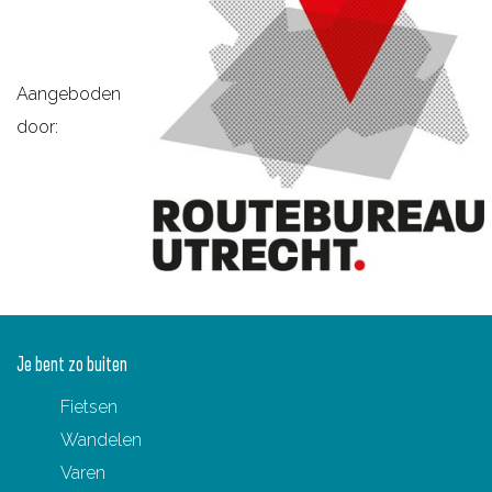
t
u
m
Aangeboden
door:
Je bent zo buiten
Fietsen
Wandelen
Varen