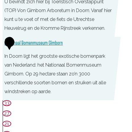
U bevindt zich hier bij Toeristisch Overstappunt
(TOP) Von Gimborn Arboretum in Doorn. Vanaf hier
kunt u te voet of met de fiets de Utrechtse
Heuvelrug en de Kromme Rijnstreek verkennen.
T
2
Nationaal Bomenmuseum Gimborn
O
In Doorn ligt het grootste exotische bomenpark
P
van Nederland: het Nationaal Bomenmuseum
V
Gimborn. Op 29 hectare staan zo’n 3000
o
verschillende soorten bomen en struiken uit alle
n
windstreken op aarde.
G
i
N
33
m
a
27
b
t
21
o
i