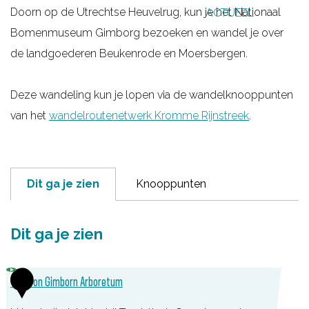
Doorn op de Utrechtse Heuvelrug, kun je het Nationaal
ACTUEEL
g
Bomenmuseum Gimborg bezoeken en wandel je over
e
de landgoederen Beukenrode en Moersbergen.
Deze wandeling kun je lopen via de wandelknooppunten
van het
wandelroutenetwerk Kromme Rijnstreek
.
Dit ga je zien
Knooppunten
Dit ga je zien
1
TOP Von Gimborn Arboretum