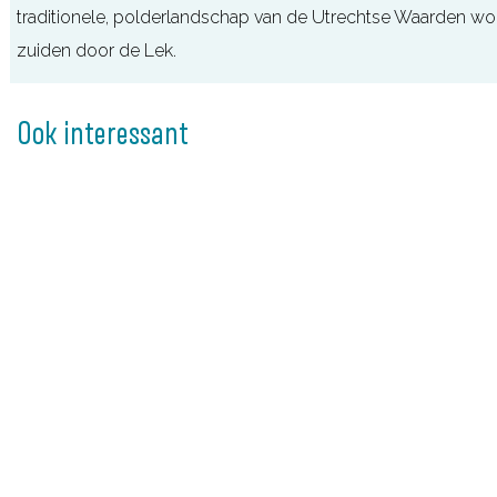
n
traditionele, polderlandschap van de Utrechtse Waarden wor
d
zuiden door de Lek.
T
O
Ook interessant
P
M
a
r
n
e
m
o
e
n
d