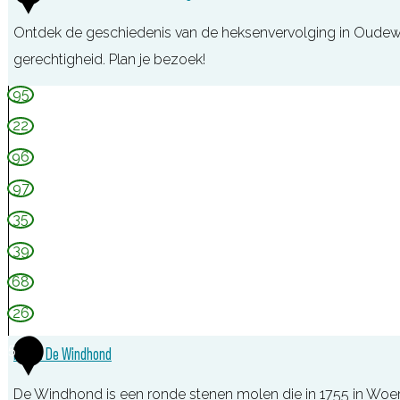
e
Ontdek de geschiedenis van de heksenvervolging in Oudew
,
gerechtigheid. Plan je bezoek!
L
N
95
o
a
22
p
t
96
i
i
k
97
o
35
n
39
a
a
68
l
26
M
5
Molen De Windhond
u
s
De Windhond is een ronde stenen molen die in 1755 in Wo