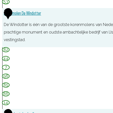
53
r
n
2
Korenmolen De Windotter
e
De Windotter is één van de grootste korenmolens van Nederla
m
prachtige monument en oudste ambachtelijke bedrijf van IJs
o
vestingstad.
e
n
K
82
d
o
44
e
r
7
e
96
n
85
m
86
o
l
14
e
3