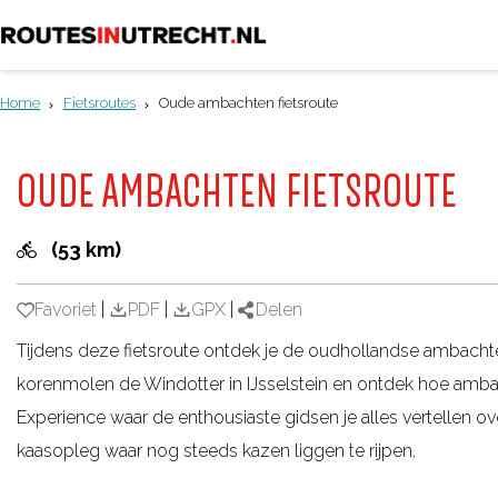
G
a
Home
Fietsroutes
Oude ambachten fietsroute
n
a
OUDE AMBACHTEN FIETSROUTE
a
r
(53 km)
d
e
Favoriet
Favoriet
|
PDF
|
GPX
|
Delen
h
Tijdens deze fietsroute ontdek je de oudhollandse ambacht
o
korenmolen de Windotter in IJsselstein en ontdek hoe amb
m
Experience waar de enthousiaste gidsen je alles vertellen
e
kaasopleg waar nog steeds kazen liggen te rijpen.
p
a