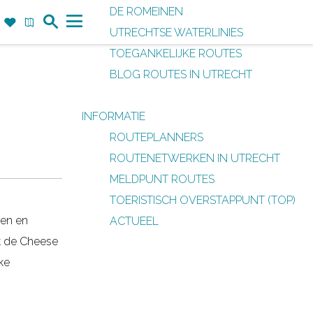
DE ROMEINEN
Z
F
K
UTRECHTSE WATERLINIES
o
a
a
M
TOEGANKELIJKE ROUTES
e
v
a
e
BLOG ROUTES IN UTRECHT
k
o
r
n
r
t
u
INFORMATIE
i
ROUTEPLANNERS
e
ROUTENETWERKEN IN UTRECHT
t
MELDPUNT ROUTES
e
TOERISTISCH OVERSTAPPUNT (TOP)
n
den en
ACTUEEL
k de Cheese
ke