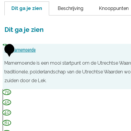
Dit ga je zien
Beschrijving
Knooppunten
Dit ga je zien
1
TOP Marnemoende
Marnemoende is een mooi startpunt om de Utrechtse Waarden
traditionele, polderlandschap van de Utrechtse Waarden wor
zuiden door de Lek.
T
79
O
45
P
40
M
81
a