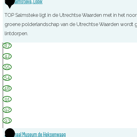
TOP Salmsteke, Lopik
n
D
TOP Salmsteke ligt in de Utrechtse Waarden met in het noord
e
groene polderlandschap van de Utrechtse Waarden wordt ge
W
lintdorpen.
i
T
87
n
O
42
d
P
55
o
S
54
t
a
t
48
l
e
91
m
r
s
92
t
93
e
4
Nationaal Museum de Heksenwaag
k