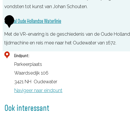
i
vondsten tot kunst van Johan Schouten.
i
s
o
S
5
VR-paal Oude Hollandse Waterlinie
c
n
t
h
a
Met de VR-ervaring is de geschiedenis van de Oude Hollands
a
I
a
tijdmachine en reis mee naar het Oudewater van 1672.
d
n
l
s
V
Eindpunt:
f
M
m
R
Parkeerplaats
o
u
u
-
Waardsedijk 106
r
s
s
p
3421 NH
Oudewater
m
e
e
a
Navigeer naar eindpunt
a
u
u
a
t
m
m
l
Ook interessant
i
d
O
O
e
e
u
u
p
H