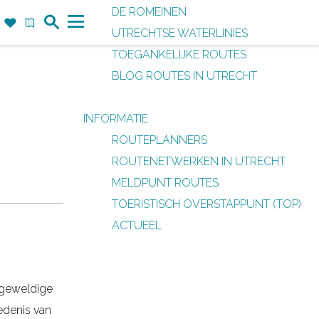
DE ROMEINEN
Z
F
K
UTRECHTSE WATERLINIES
o
a
a
M
TOEGANKELIJKE ROUTES
e
v
a
e
BLOG ROUTES IN UTRECHT
k
o
r
n
r
t
u
INFORMATIE
i
ROUTEPLANNERS
e
ROUTENETWERKEN IN UTRECHT
t
MELDPUNT ROUTES
e
TOERISTISCH OVERSTAPPUNT (TOP)
n
ACTUEEL
n geweldige
edenis van