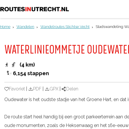
G
a
Home
Wandelen
Wandelroutes Stichtse Vecht
Stadswandeling Wa
n
a
WATERLINIEOMMETJE OUDEWATE
a
r
(4 km)
d
6,154 stappen
e
h
Favoriet
Favoriet
|
PDF
|
GPX
|
Delen
o
Oudewater is het oudste stadje van het Groene Hart, en dat
m
e
De route start heel handig bij een groot parkeerterrein aan 
p
oude monumenten, zoals de Heksenwaag en het 16e-eeuwse
a