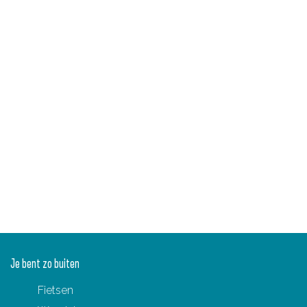
r
l
i
n
i
e
Je bent zo buiten
Fietsen