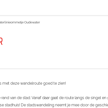
terlinieommetje Oudewater
R
 is met deze wandelroute goed te zien!
de rand van de stad. Vanaf daar gaat de route langs de singel e
 stadhuis! De stadswandeling neemt je mee door de geschi