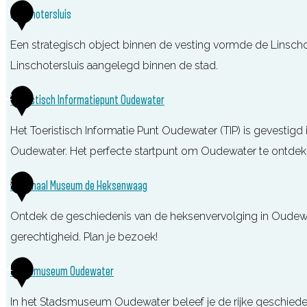
1
Linschotersluis
Een strategisch object binnen de vesting vormde de Linscho
Linschotersluis aangelegd binnen de stad.
2
Toeristisch Informatiepunt Oudewater
Het Toeristisch Informatie Punt Oudewater (TIP) is gevestig
Oudewater. Het perfecte startpunt om Oudewater te ontdek
T
3
Nationaal Museum de Heksenwaag
o
Ontdek de geschiedenis van de heksenvervolging in Oudew
e
gerechtigheid. Plan je bezoek!
r
i
N
4
Stadsmuseum Oudewater
s
a
t
In het Stadsmuseum Oudewater beleef je de rijke geschieden
t