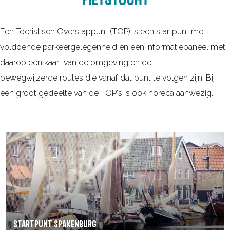
o
i
e
Een Toeristisch Overstappunt (TOP) is een startpunt met
f
voldoende parkeergelegenheid en een informatiepaneel met
daarop een kaart van de omgeving en de
bewegwijzerde routes die vanaf dat punt te volgen zijn. Bij
een groot gedeelte van de TOP's is ook horeca aanwezig.
S
t
a
r
t
p
STARTPUNT SPAKENBURG