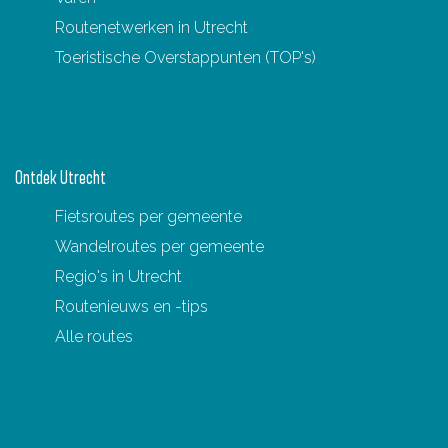
c
e
Routenetwerken in Utrecht
h
G
Toeristische Overstappunten (TOP's)
o
r
t
e
e
b
n
b
Ontdek Utrecht
-
e
Fietsroutes per gemeente
S
l
Wandelroutes per gemeente
p
i
Regio's in Utrecht
a
n
Routenieuws en -tips
k
i
Alle routes
e
e
n
n
b
o
u
o