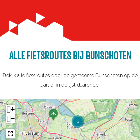
ALLE FIETSROUTES BIJ BUNSCHOTEN
Bekijk alle fietsroutes door de gemeente Bunschoten op de
kaart of in de lijst daaronder.
+
O
−
p
4
l
a
d
e