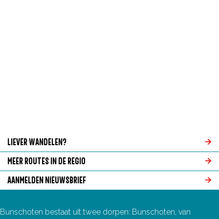
g
e
LIEVER WANDELEN?
L
MEER ROUTES IN DE REGIO
i
M
AANMELDEN NIEUWSBRIEF
e
e
A
v
e
a
Bunschoten bestaat uit twee dorpen: Bunschoten, van
e