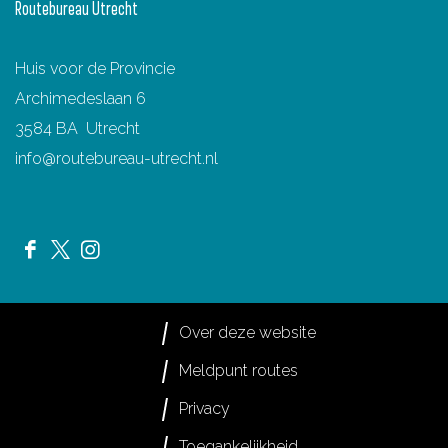
Routebureau Utrecht
r
r
g
d
Huis voor de Provincie
Archimedeslaan 6
3584 BA Utrecht
info@routebureau-utrecht.nl
F
X
I
a
R
n
c
o
s
Over deze website
e
u
t
Meldpunt routes
b
t
a
Privacy
o
e
g
o
s
r
Toegankelijkheid