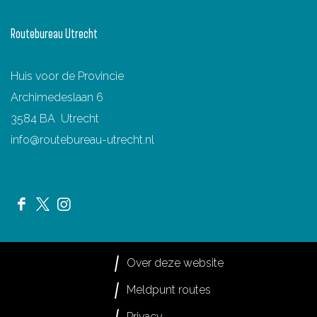
r
Routebureau Utrecht
t
e
Huis voor de Provincie
n
Archimedeslaan 6
r
3584 BA Utrecht
o
info@routebureau-utrecht.nl
u
t
e
F
X
I
a
R
n
c
o
s
Over deze website
e
u
t
Meldpunt routes
b
t
a
Privacy