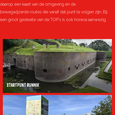
o
i
daarop een kaart van de omgeving en de
e
bewegwijzerde routes die vanaf dat punt te volgen zijn. Bij
f
een groot gedeelte van de TOP's is ook horeca aanwezig.
S
t
a
r
t
p
STARTPUNT BUNNIK
u
n
A
TOP Fort Vechten
t
l
B
l