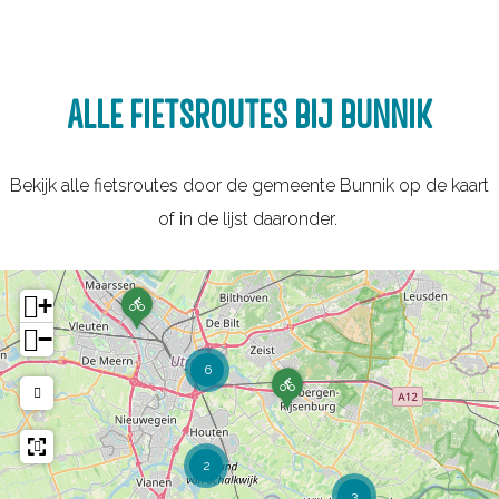
ALLE FIETSROUTES BIJ BUNNIK
Bekijk alle fietsroutes door de gemeente Bunnik op de kaart
of in de lijst daaronder.
D
+
e
−
S
t
6
i
K
j
a
l
s
t
t
u
e
2
s
l
3
s
e