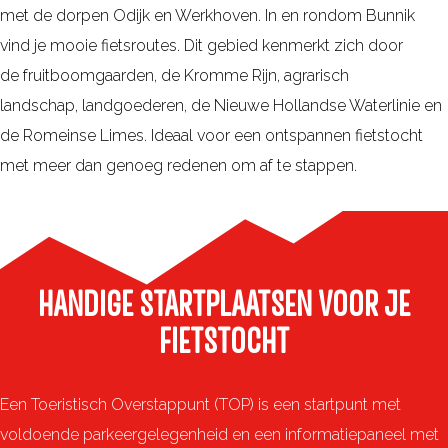
r
n
met de dorpen Odijk en Werkhoven. In en rondom Bunnik
r
r
m
vind je mooie fietsroutes. Dit gebied kenmerkt zich door
w
o
e
de fruitboomgaarden, de Kromme Rijn, agrarisch
a
u
l
landschap, landgoederen, de Nieuwe Hollandse Waterlinie en
n
t
d
de Romeinse Limes. Ideaal voor een ontspannen fietstocht
d
e
e
met meer dan genoeg redenen om af te stappen.
e
s
n
l
i
n
e
n
i
n
d
e
?
HANDIGE STARTPLAATSEN VOOR JE
e
u
FIETSTOCHT
r
w
e
s
g
b
Een Toeristisch Overstappunt (TOP) is een startpunt met
i
r
voldoende parkeergelegenheid en een informatiepaneel met