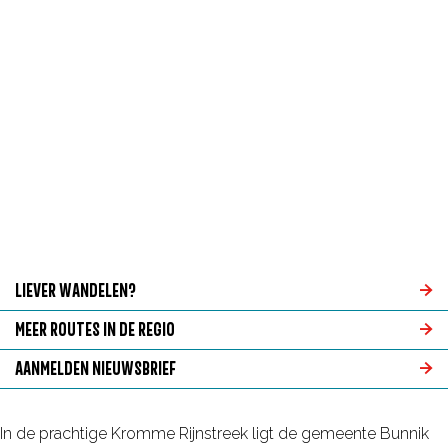
g
e
LIEVER WANDELEN?
L
MEER ROUTES IN DE REGIO
i
M
AANMELDEN NIEUWSBRIEF
e
e
A
v
e
a
In de prachtige Kromme Rijnstreek ligt de gemeente Bunnik
e