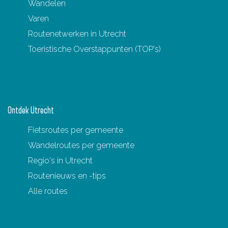
Wandelen
n
H
Varen
e
u
Routenetwerken in Utrecht
i
Toeristische Overstappunten (TOP's)
z
e
n
,
Ontdek Utrecht
S
Fietsroutes per gemeente
t
Wandelroutes per gemeente
e
Regio's in Utrecht
n
Routenieuws en -tips
e
Alle routes
n
F
o