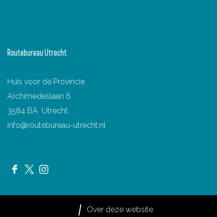
Routebureau Utrecht
Huis voor de Provincie
Archimedeslaan 6
3584 BA Utrecht
info@routebureau-utrecht.nl
F
X
I
a
R
n
c
o
s
Over deze website