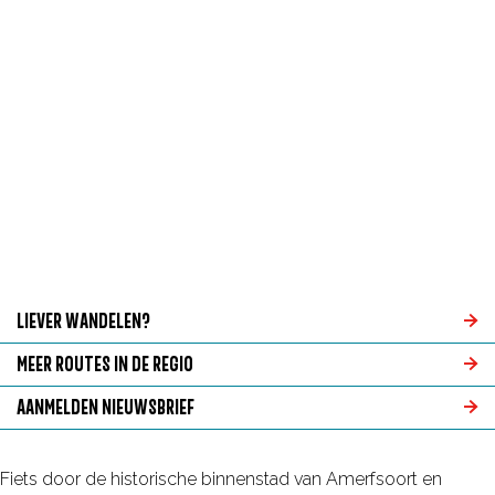
g
e
LIEVER WANDELEN?
L
MEER ROUTES IN DE REGIO
i
M
AANMELDEN NIEUWSBRIEF
e
e
A
v
e
a
Fiets door de historische binnenstad van Amerfsoort en
e