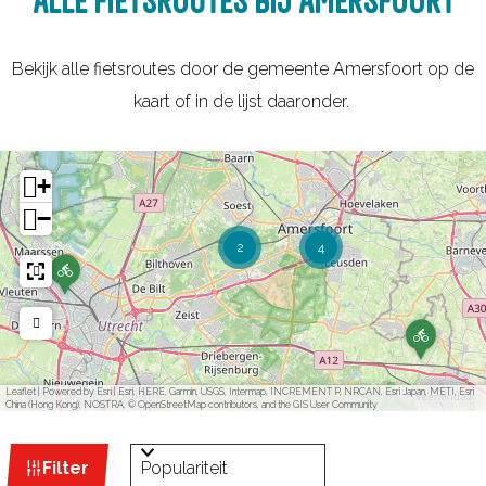
ALLE FIETSROUTES BIJ AMERSFOORT
Bekijk alle fietsroutes door de gemeente Amersfoort op de
kaart of in de lijst daaronder.
+
−
2
4
D
e
S
t
G
i
e
j
n
l
i
Leaflet
|
Powered by Esri | Esri, HERE, Garmin, USGS, Intermap, INCREMENT P, NRCAN, Esri Japan, METI, Esri
t
e
China (Hong Kong), NOSTRA, © OpenStreetMap contributors, and the GIS User Community
u
t
s
e
W
S
s
n
Filter
e
v