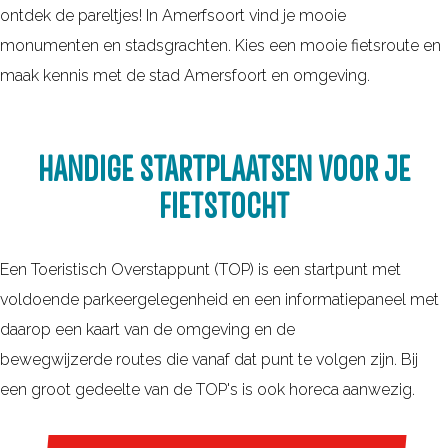
r
n
ontdek de pareltjes! In Amerfsoort vind je mooie
r
r
m
monumenten en stadsgrachten. Kies een mooie fietsroute en
w
o
e
maak kennis met de stad Amersfoort en omgeving.
a
u
l
n
t
d
d
e
HANDIGE STARTPLAATSEN VOOR JE
e
e
s
n
FIETSTOCHT
l
i
n
e
n
i
n
Een Toeristisch Overstappunt (TOP) is een startpunt met
d
e
?
voldoende parkeergelegenheid en een informatiepaneel met
e
u
daarop een kaart van de omgeving en de
r
w
bewegwijzerde routes die vanaf dat punt te volgen zijn. Bij
e
s
een groot gedeelte van de TOP's is ook horeca aanwezig.
g
b
i
r