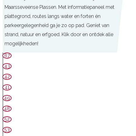
Maarsseveense Plassen. Met informatiepaneel met
plattegrond, routes langs water en forten én
parkeergelegenheid ga je zo op pad. Geniet van
strand, natuur en erfgoed. Klik door en ontdek alle
mogelijkheden!
T
87
O
43
P
42
M
41
a
49
a
48
r
s
52
s
53