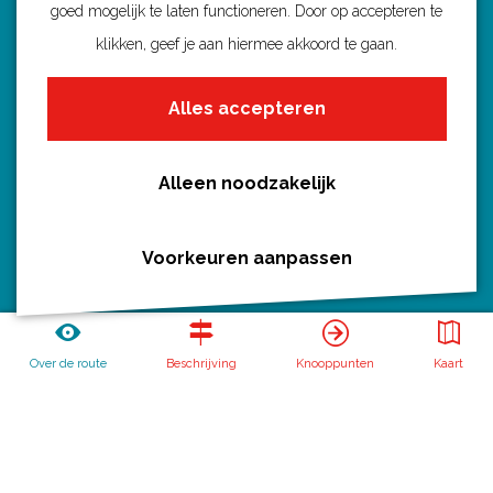
goed mogelijk te laten functioneren. Door op accepteren te
Ontdek Utrecht
klikken, geef je aan hiermee akkoord te gaan.
Fietsroutes per gemeente
Alles accepteren
Wandelroutes per gemeente
Regio's in Utrecht
Routenieuws en -tips
Alleen noodzakelijk
Alle routes
Voorkeuren aanpassen
Routebureau Utrecht
Over de route
Beschrijving
Knooppunten
Kaart
Huis voor de Provincie
Archimedeslaan 6
3584 BA Utrecht