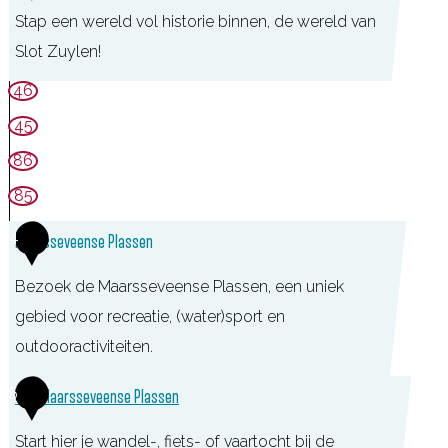
Stap een wereld vol historie binnen, de wereld van
e
Slot Zuylen!
K
l
S
46
o
l
45
p
o
86
t
85
Z
4
u
Maarsseveense Plassen
y
Bezoek de Maarsseveense Plassen, een uniek
l
gebied voor recreatie, (water)sport en
e
outdooractiviteiten.
n
5
TOP Maarsseveense Plassen
Start hier je wandel-, fiets- of vaartocht bij de