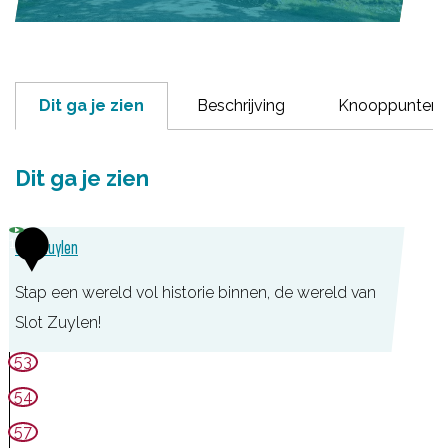
Dit ga je zien
Beschrijving
Knooppunten
Dit ga je zien
1
Slot Zuylen
Stap een wereld vol historie binnen, de wereld van
Slot Zuylen!
S
53
l
54
o
57