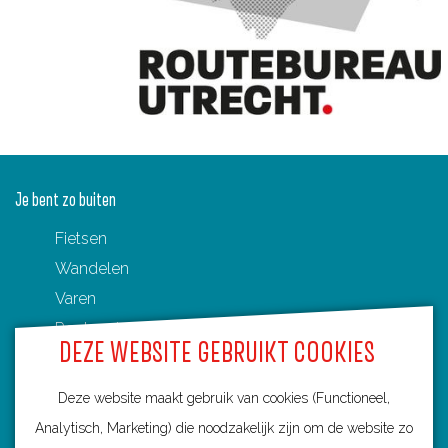
Je bent zo buiten
Fietsen
Wandelen
Varen
Routenetwerken in Utrecht
DEZE WEBSITE GEBRUIKT COOKIES
Toeristische Overstappunten (TOP's)
Deze website maakt gebruik van cookies (Functioneel,
Analytisch, Marketing) die noodzakelijk zijn om de website zo