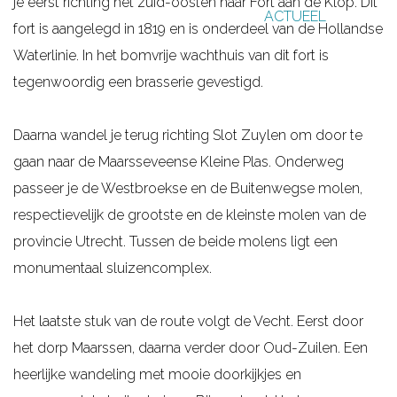
je eerst richting het zuid-oosten naar Fort aan de Klop. Dit
ACTUEEL
g
fort is aangelegd in 1819 en is onderdeel van de Hollandse
e
Waterlinie. In het bomvrije wachthuis van dit fort is
tegenwoordig een brasserie gevestigd.
Daarna wandel je terug richting Slot Zuylen om door te
gaan naar de Maarsseveense Kleine Plas. Onderweg
passeer je de Westbroekse en de Buitenwegse molen,
respectievelijk de grootste en de kleinste molen van de
provincie Utrecht. Tussen de beide molens ligt een
monumentaal sluizencomplex.
Het laatste stuk van de route volgt de Vecht. Eerst door
het dorp Maarssen, daarna verder door Oud-Zuilen. Een
heerlijke wandeling met mooie doorkijkjes en