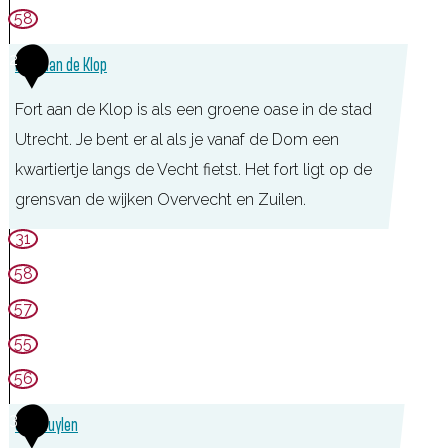
t
58
Z
2
u
Fort aan de Klop
y
Fort aan de Klop is als een groene oase in de stad
l
Utrecht. Je bent er al als je vanaf de Dom een
e
kwartiertje langs de Vecht fietst. Het fort ligt op de
n
grensvan de wijken Overvecht en Zuilen.
F
31
o
58
r
57
t
55
a
56
a
n
3
Slot Zuylen
d