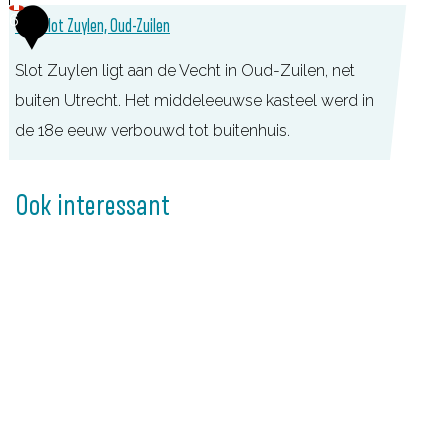
e
6
TOP Slot Zuylen, Oud-Zuilen
v
e
Slot Zuylen ligt aan de Vecht in Oud-Zuilen, net
e
buiten Utrecht. Het middeleeuwse kasteel werd in
n
de 18e eeuw verbouwd tot buitenhuis.
s
T
e
O
Ook interessant
P
P
l
S
a
l
s
o
s
t
e
Z
n
u
y