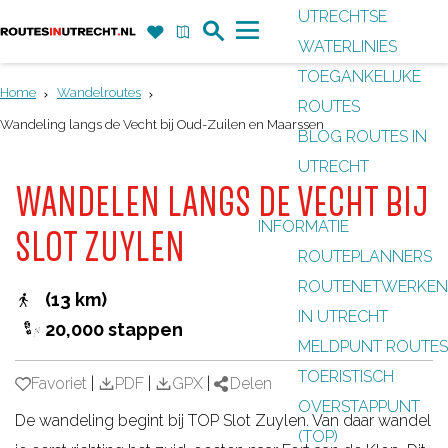
UTRECHTSE
Z
F
K
WATERLINIES
G
o
a
a
M
TOEGANKELIJKE
a
e
v
a
e
Home
Wandelroutes
ROUTES
n
k
o
r
n
Wandeling langs de Vecht bij Oud-Zuilen en Maarssen
BLOG ROUTES IN
a
r
t
u
UTRECHT
a
i
WANDELEN LANGS DE VECHT BIJ
r
e
INFORMATIE
d
SLOT ZUYLEN
t
ROUTEPLANNERS
e
e
ROUTENETWERKEN
h
(13 km)
n
IN UTRECHT
o
20,000 stappen
MELDPUNT ROUTES
m
TOERISTISCH
e
Favoriet
Favoriet
|
PDF
|
GPX
|
Delen
OVERSTAPPUNT
p
De wandeling begint bij TOP Slot Zuylen. Van daar wandel
(TOP)
a