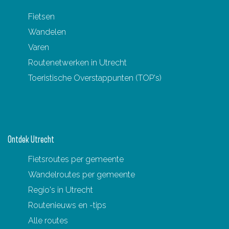
G
Fietsen
r
Wandelen
o
Varen
e
Routenetwerken in Utrecht
n
Toeristische Overstappunten (TOP's)
e
v
e
l
Ontdek Utrecht
d
Fietsroutes per gemeente
Wandelroutes per gemeente
Regio's in Utrecht
Routenieuws en -tips
Alle routes