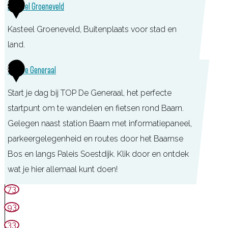
2
Kasteel Groeneveld
O
Kasteel Groeneveld, Buitenplaats voor stad en
P
land.
K
a
K
3
TOP De Generaal
s
a
t
Start je dag bij TOP De Generaal, het perfecte
s
e
startpunt om te wandelen en fietsen rond Baarn.
t
e
Gelegen naast station Baarn met informatiepaneel,
e
l
parkeergelegenheid en routes door het Baarnse
e
G
Bos en langs Paleis Soestdijk. Klik door en ontdek
l
r
wat je hier allemaal kunt doen!
G
o
r
T
73
e
o
O
93
n
e
P
33