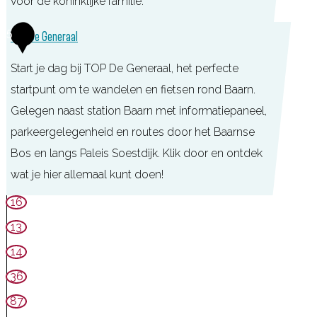
voor de koninklijke familie.
E
5
TOP De Generaal
e
Start je dag bij TOP De Generaal, het perfecte
t
startpunt om te wandelen en fietsen rond Baarn.
h
Gelegen naast station Baarn met informatiepaneel,
u
parkeergelegenheid en routes door het Baarnse
y
Bos en langs Paleis Soestdijk. Klik door en ontdek
s
wat je hier allemaal kunt doen!
-
c
T
16
a
O
13
f
P
14
é
D
36
D
e
87
e
G