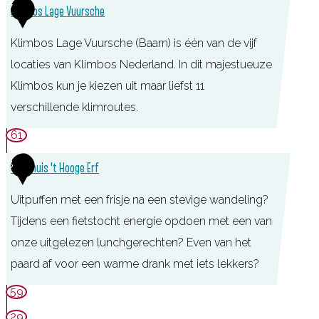
7
Klimbos Lage Vuursche
t
d
Klimbos Lage Vuursche (Baarn) is één van de vijf
i
locaties van Klimbos Nederland. In dit majestueuze
j
Klimbos kun je kiezen uit maar liefst 11
k
verschillende klimroutes.
K
61
l
8
Theehuis 't Hooge Erf
i
m
Uitpuffen met een frisje na een stevige wandeling?
b
Tijdens een fietstocht energie opdoen met een van
o
onze uitgelezen lunchgerechten? Even van het
s
paard af voor een warme drank met iets lekkers?
L
T
59
a
h
29