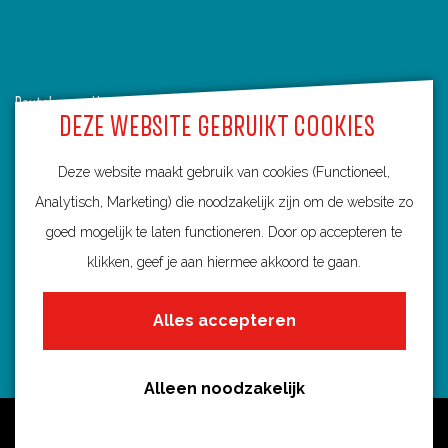
Routebureau Utrecht
DEZE WEBSITE GEBRUIKT COOKIES
Huis voor de Provincie
Deze website maakt gebruik van cookies (Functioneel,
Archimedeslaan 6
Analytisch, Marketing) die noodzakelijk zijn om de website zo
3584 BA Utrecht
goed mogelijk te laten functioneren. Door op accepteren te
info@routebureau-utrecht.nl
klikken, geef je aan hiermee akkoord te gaan.
Alles accepteren
F
X
I
a
R
n
Alleen noodzakelijk
c
o
s
Over deze website
e
u
t