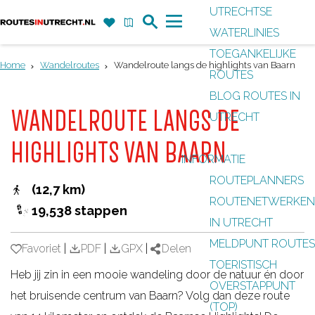
UTRECHTSE
Z
F
K
WATERLINIES
G
o
a
a
M
TOEGANKELIJKE
a
e
v
a
e
Home
Wandelroutes
Wandelroute langs de highlights van Baarn
ROUTES
n
k
o
r
n
BLOG ROUTES IN
a
r
t
u
WANDELROUTE LANGS DE
UTRECHT
a
i
r
HIGHLIGHTS VAN BAARN
e
INFORMATIE
d
t
ROUTEPLANNERS
e
(12,7 km)
e
ROUTENETWERKEN
h
19,538 stappen
n
IN UTRECHT
o
MELDPUNT ROUTES
m
Favoriet
Favoriet
|
PDF
|
GPX
|
Delen
TOERISTISCH
e
Heb jij zin in een mooie wandeling door de natuur én door
OVERSTAPPUNT
p
het bruisende centrum van Baarn? Volg dan deze route
(TOP)
a