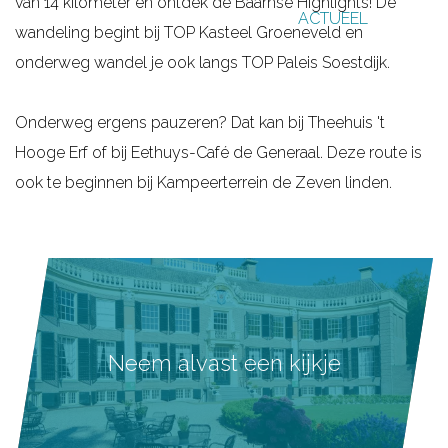
van 14 kilometer en ontdek de Baarnse Highlights! De
ACTUEEL
g
wandeling begint bij TOP Kasteel Groeneveld en
e
onderweg wandel je ook langs TOP Paleis Soestdijk.
Onderweg ergens pauzeren? Dat kan bij Theehuis 't
Hooge Erf of bij Eethuys-Café de Generaal. Deze route is
ook te beginnen bij Kampeerterrein de Zeven linden.
Neem alvast een kijkje