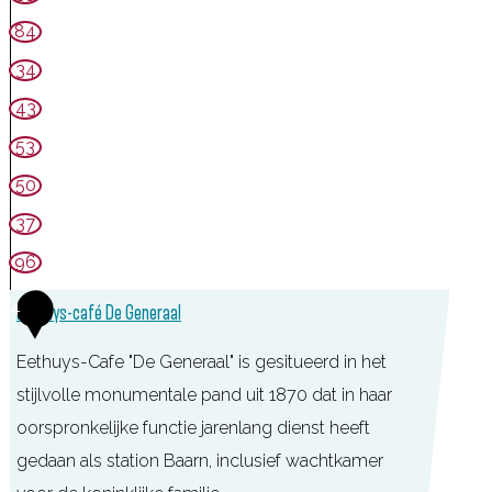
e
n
D
84
v
e
e
e
34
v
G
l
e
43
e
d
l
n
53
d
e
50
r
37
a
96
a
4
l
Eethuys-café De Generaal
Eethuys-Cafe "De Generaal" is gesitueerd in het
stijlvolle monumentale pand uit 1870 dat in haar
oorspronkelijke functie jarenlang dienst heeft
gedaan als station Baarn, inclusief wachtkamer