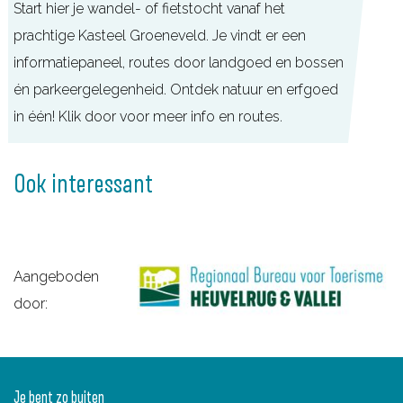
t
Start hier je wandel- of fietstocht vanaf het
f
e
prachtige Kasteel Groeneveld. Je vindt er een
e
informatiepaneel, routes door landgoed en bossen
l
én parkeergelegenheid. Ontdek natuur en erfgoed
G
in één! Klik door voor meer info en routes.
r
T
o
O
Ook interessant
e
P
n
K
e
a
v
Aangeboden
s
e
door:
t
l
e
d
e
l
Je bent zo buiten