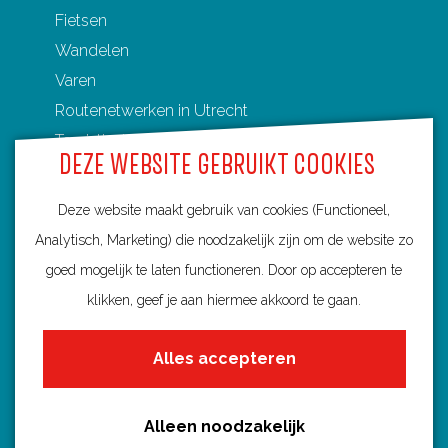
Fietsen
Wandelen
Varen
Routenetwerken in Utrecht
Toeristische Overstappunten (TOP's)
DEZE WEBSITE GEBRUIKT COOKIES
Deze website maakt gebruik van cookies (Functioneel,
Analytisch, Marketing) die noodzakelijk zijn om de website zo
Ontdek Utrecht
goed mogelijk te laten functioneren. Door op accepteren te
Fietsroutes per gemeente
klikken, geef je aan hiermee akkoord te gaan.
Wandelroutes per gemeente
Alles accepteren
Regio's in Utrecht
Routenieuws en -tips
Alle routes
Alleen noodzakelijk