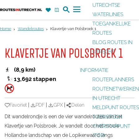
UTRECHTSE
Z
F
K
WATERLINIES
G
o
a
a
M
TOEGANKELIJKE
a
e
v
a
e
Home
Wandelroutes
Klavertje van Polsbroek 1
ROUTES
n
k
o
r
n
BLOG ROUTES IN
a
r
t
u
KLAVERTJE VAN POLSBROEK 1
UTRECHT
a
i
r
e
(8,9 km)
INFORMATIE
d
t
13,692 stappen
ROUTEPLANNERS
e
e
ROUTENETWERKEN
h
n
IN UTRECHT
o
Favoriet
Favoriet
|
PDF
|
GPX
|
Delen
MELDPUNT ROUTES
m
Dit wandelrondje is een de vier wandelroutes van het
TOERISTISCH
e
Klavertje van Polsbroek. Je wandelt door het mooie
OVERSTAPPUNT
p
Hollandse landschap van de Lopikerwaard langs
(TOP)
a