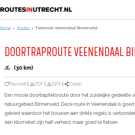
G
a
Home
Routes
Fietsroute Veenendaal Binnenveld
n
a
DOORTRAPROUTE VEENENDAAL B
a
r
(30 km)
d
e
Favoriet
Favoriet
|
PDF
|
GPX
|
Delen
h
Een mooie doortrapfietsroute door het zuidelijke gedeelte 
o
natuurgebied Binnenveld. Deze route in Veenendaal is goed
m
gebied waardoor het bouwen aan strikte regels is verbonden. 
e
één kilometer) zijn half verhard, maar goed te fietsen.
p
a