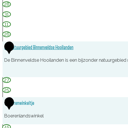
28
31
11
26
1
Natuurgebied Binnenveldse Hooilanden
De Binnenveldse Hooilanden is een bijzonder natuurgebied
N
27
a
25
t
2
u
't Boerenwinkeltje
u
Boerenlandswinkel
r
45
g