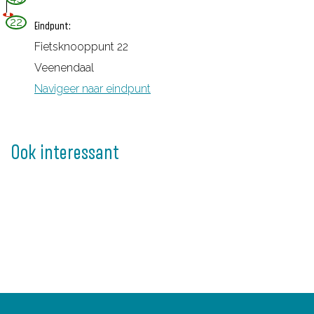
e
22
Eindpunt:
b
Fietsknooppunt 22
i
Veenendaal
e
Navigeer naar eindpunt
d
B
i
Ook interessant
n
n
e
n
v
e
l