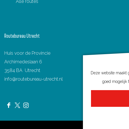
Fietsen
Wandelen
Varen
Routenetwerken in Utrecht
Toeristische Overstappunten (TOP's)
Deze website maakt ge
Ontdek Utrecht
goed mogelijk t
Fietsroutes per gemeente
Wandelroutes per gemeente
Regio's in Utrecht
Routenieuws en -tips
Alle routes