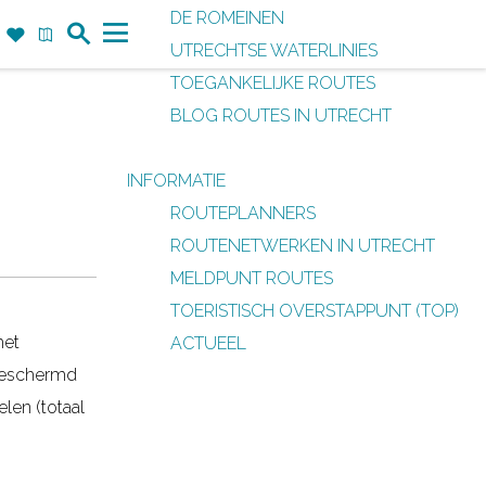
DE ROMEINEN
Z
F
K
UTRECHTSE WATERLINIES
o
a
a
M
TOEGANKELIJKE ROUTES
e
v
a
e
BLOG ROUTES IN UTRECHT
k
o
r
n
r
t
u
INFORMATIE
i
ROUTEPLANNERS
e
ROUTENETWERKEN IN UTRECHT
t
MELDPUNT ROUTES
e
TOERISTISCH OVERSTAPPUNT (TOP)
n
het
ACTUEEL
 beschermd
len (totaal