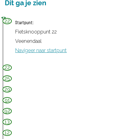
Dit ga je zien
22
Startpunt:
Fietsknooppunt 22
Veenendaal
Navigeer naar startpunt
22
25
29
91
92
13
12