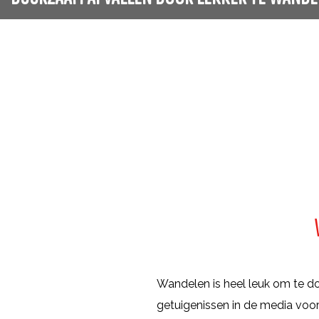
g
e
Wandelen is heel leuk om te d
getuigenissen in de media voor