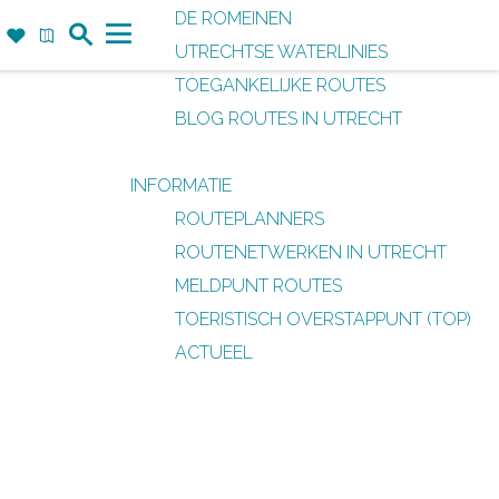
DE ROMEINEN
Z
F
K
UTRECHTSE WATERLINIES
o
a
a
M
TOEGANKELIJKE ROUTES
e
v
a
e
BLOG ROUTES IN UTRECHT
k
o
r
n
r
t
u
INFORMATIE
i
ROUTEPLANNERS
e
ROUTENETWERKEN IN UTRECHT
t
MELDPUNT ROUTES
e
TOERISTISCH OVERSTAPPUNT (TOP)
n
ACTUEEL