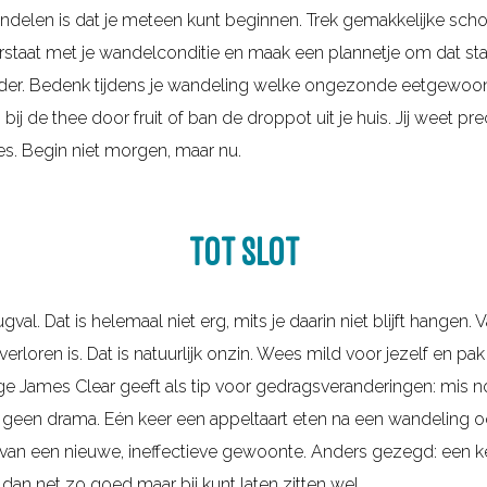
ndelen is dat je meteen kunt beginnen. Trek gemakkelijke sch
oorstaat met je wandelconditie en maak een plannetje om dat sta
der. Bedenk tijdens je wandeling welke ongezonde eetgewoont
ij de thee door fruit of ban de droppot uit je huis. Jij weet prec
jes. Begin niet morgen, maar nu.
TOT SLOT
al. Dat is helemaal niet erg, mits je daarin niet blijft hangen. V
verloren is. Dat is natuurlijk onzin. Wees mild voor jezelf en 
James Clear geeft als tip voor gedragsveranderingen: mis noo
k geen drama. Eén keer een appeltaart eten na een wandeling oo
 van een nieuwe, ineffectieve gewoonte. Anders gezegd: een kee
dan net zo goed maar bij kunt laten zitten wel.