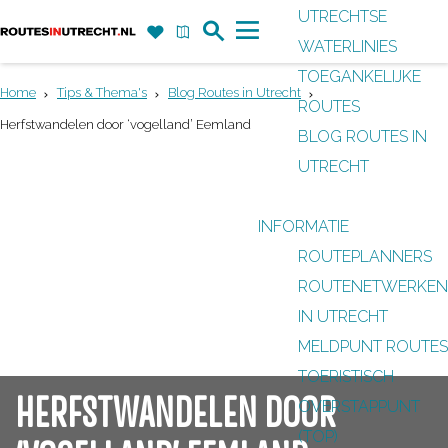
UTRECHTSE
Z
F
K
WATERLINIES
G
o
a
a
M
TOEGANKELIJKE
a
e
v
a
e
Home
Tips & Thema's
Blog Routes in Utrecht
ROUTES
n
k
o
r
n
Herfstwandelen door ‘vogelland’ Eemland
BLOG ROUTES IN
a
r
t
u
UTRECHT
a
i
r
e
INFORMATIE
d
t
ROUTEPLANNERS
e
e
ROUTENETWERKEN
h
n
IN UTRECHT
o
MELDPUNT ROUTES
m
TOERISTISCH
e
HERFSTWANDELEN DOOR
OVERSTAPPUNT
p
(TOP)
a