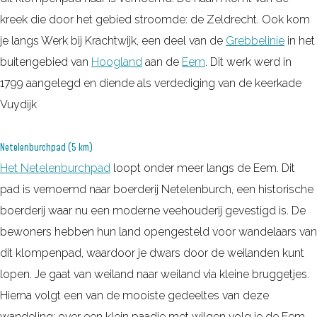
kreek die door het gebied stroomde: de Zeldrecht. Ook kom
je langs Werk bij Krachtwijk, een deel van de
Grebbelinie
in het
buitengebied van
Hoogland
aan de
Eem
. Dit werk werd in
1799 aangelegd en diende als verdediging van de keerkade
Vuydijk
Netelenburchpad (5 km)
Het Netelenburchpad
loopt onder meer langs de Eem. Dit
pad is vernoemd naar boerderij Netelenburch, een historische
boerderij waar nu een moderne veehouderij gevestigd is. De
bewoners hebben hun land opengesteld voor wandelaars van
dit klompenpad, waardoor je dwars door de weilanden kunt
lopen. Je gaat van weiland naar weiland via kleine bruggetjes.
Hierna volgt een van de mooiste gedeeltes van deze
wandeling: over een klein paadje met wilgen volg je de Eem,