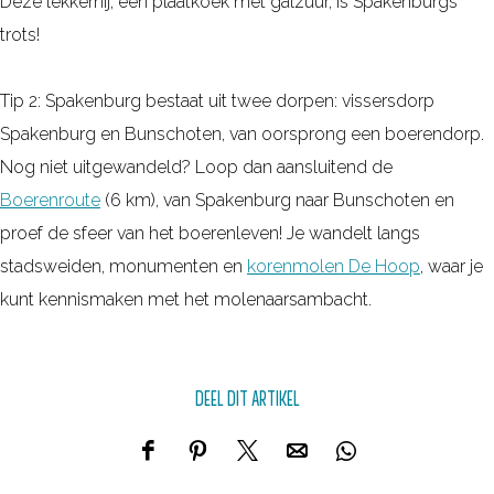
Deze lekkernij, een plaatkoek met galzuur, is Spakenburgs
trots!
Tip 2: Spakenburg bestaat uit twee dorpen: vissersdorp
Spakenburg en Bunschoten, van oorsprong een boerendorp.
Nog niet uitgewandeld? Loop dan aansluitend de
Boerenroute
(6 km), van Spakenburg naar Bunschoten en
proef de sfeer van het boerenleven! Je wandelt langs
stadsweiden, monumenten en
korenmolen De Hoop
, waar je
kunt kennismaken met het molenaarsambacht.
DEEL DIT ARTIKEL
D
D
D
D
D