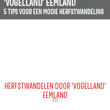
‘VOGELLAND’ EEMLAND
ACTUEEL
g
5 TIPS VOOR EEN MOOIE HERFSTWANDELING
e
HERFSTWANDELEN DOOR ‘VOGELLAND’
EEMLAND
|
|
|