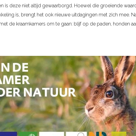
n is deze niet altijd gewaarborgd. Hoewel die groeiende waa
kkeling is, brengt het ook nieuwe uitdagingen met zich mee. N
et de kraamkamers om te gaan: blijf op de paden, honden aan d