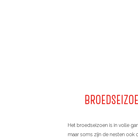
g
e
BROEDSEIZOE
Het broedseizoen is in volle ga
maar soms zijn de nesten ook op