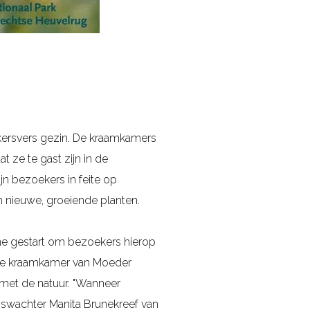
n kersvers gezin. De kraamkamers
 ze te gast zijn in de
jn bezoekers in feite op
n nieuwe, groeiende planten.
gne gestart om bezoekers hierop
 de kraamkamer van Moeder
 met de natuur. "Wanneer
boswachter Manita Brunekreef van