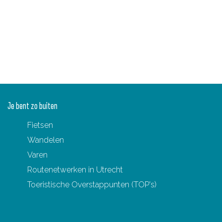
Je bent zo buiten
Fietsen
Wandelen
Varen
Routenetwerken in Utrecht
Toeristische Overstappunten (TOP's)