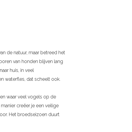
an de natuur, maar betreed het
sporen van honden blijven lang
ar huis, in veel
n waterfles, dat scheelt ook.
den waar veel vogels op de
anier creëer je een veilige
door. Het broedseizoen duurt