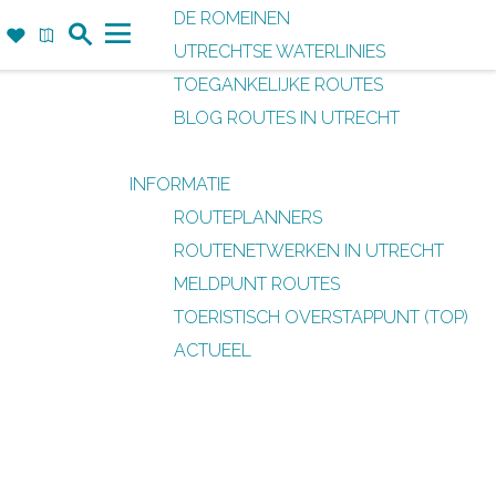
DE ROMEINEN
Z
F
K
UTRECHTSE WATERLINIES
o
a
a
M
TOEGANKELIJKE ROUTES
e
v
a
e
BLOG ROUTES IN UTRECHT
k
o
r
n
r
t
u
INFORMATIE
i
ROUTEPLANNERS
e
ROUTENETWERKEN IN UTRECHT
t
MELDPUNT ROUTES
e
TOERISTISCH OVERSTAPPUNT (TOP)
n
ACTUEEL