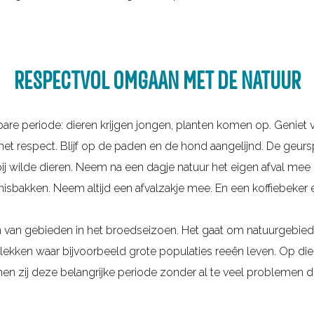
RESPECTVOL OMGAAN MET DE NATUUR
re periode: dieren krijgen jongen, planten komen op. Geniet v
met respect. Blijf op de paden en de hond aangelijnd. De geur
j wilde dieren. Neem na een dagje natuur het eigen afval mee na
isbakken. Neem altijd een afvalzakje mee. En een koffiebeker e
gen van gebieden in het broedseizoen. Het gaat om natuurgebie
kken waar bijvoorbeeld grote populaties reeën leven. Op die m
en zij deze belangrijke periode zonder al te veel problemen 