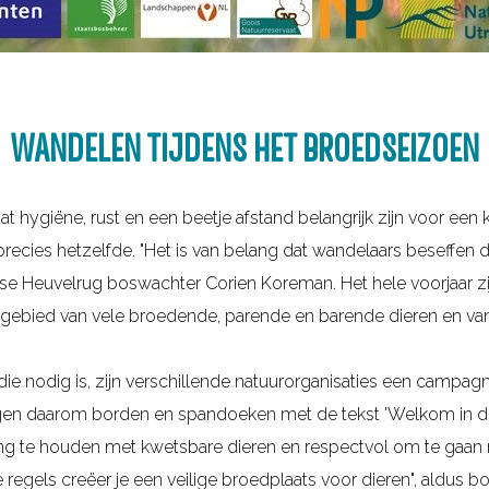
WANDELEN TIJDENS HET BROEDSEIZOEN
at hygiëne, rust en een beetje afstand belangrijk zijn voor ee
cies hetzelfde. "Het is van belang dat wandelaars beseffen dat
tse Heuvelrug boswachter Corien Koreman. Het hele voorjaar zi
eefgebied van vele broedende, parende en barende dieren en va
die nodig is, zijn verschillende natuurorganisaties een campa
angen daarom borden en spandoeken met de tekst 'Welkom in
ning te houden met kwetsbare dieren en respectvol om te gaan
regels creëer je een veilige broedplaats voor dieren", aldus 