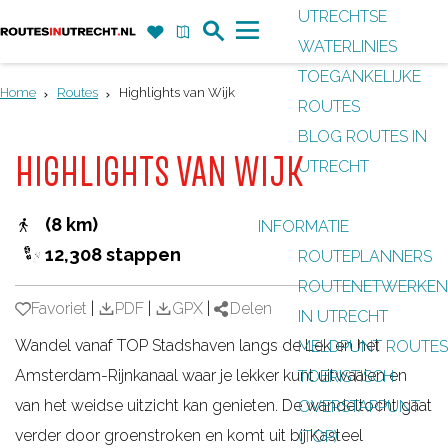
UTRECHTSE
Z
F
K
WATERLINIES
G
o
a
a
M
TOEGANKELIJKE
a
e
v
a
e
Home
Routes
Highlights van Wijk
ROUTES
n
k
o
r
n
BLOG ROUTES IN
a
r
t
u
HIGHLIGHTS VAN WIJK
UTRECHT
a
i
r
e
(8 km)
INFORMATIE
d
t
12,308 stappen
ROUTEPLANNERS
e
e
ROUTENETWERKEN
h
n
Favoriet
Favoriet
|
PDF
|
GPX
|
Delen
IN UTRECHT
o
Wandel vanaf TOP Stadshaven langs de Lek en het
MELDPUNT ROUTES
m
Amsterdam-Rijnkanaal waar je lekker kunt uitwaaien en
TOERISTISCH
e
van het weidse uitzicht kan genieten. De wandeltocht gaat
OVERSTAPPUNT
p
verder door groenstroken en komt uit bij Kasteel
(TOP)
a