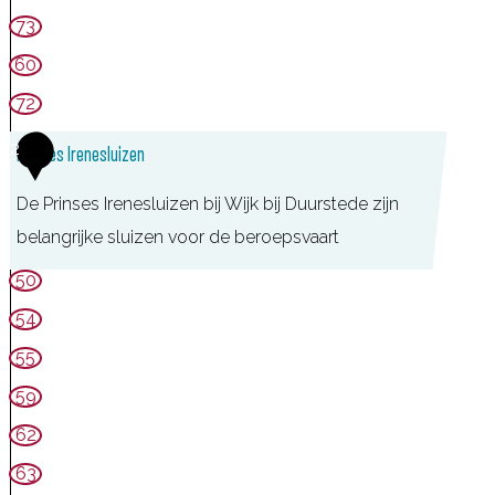
O
73
P
60
S
72
t
2
a
Prinses Irenesluizen
d
De Prinses Irenesluizen bij Wijk bij Duurstede zijn
s
belangrijke sluizen voor de beroepsvaart
h
50
a
v
54
e
55
n
59
W
62
i
63
j