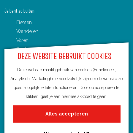
Je bent zo buiten
Fietsen
Wandelen
Varen
Routenetwerken in Utrecht
DEZE WEBSITE GEBRUIKT COOKIES
Toeristische Overstappunten (TOP's)
Deze website maakt gebruik van cookies (Functioneel,
Analytisch, Marketing) die noodzakelijk zijn om de website zo
goed mogelijk te laten functioneren. Door op accepteren te
Ontdek Utrecht
klikken, geef je aan hiermee akkoord te gaan.
Fietsroutes per gemeente
Alles accepteren
Wandelroutes per gemeente
Regio's in Utrecht
Routenieuws en -tips