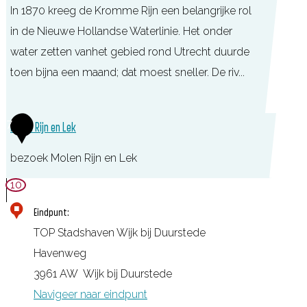
t
In 1870 kreeg de Kromme Rijn een belangrijke rol
r
e
in de Nieuwe Hollandse Waterlinie. Het onder
k
d
water zetten vanhet gebied rond Utrecht duurde
W
e
toen bijna een maand; dat moest sneller. De riv...
i
j
I
k
7
Molen Rijn en Lek
n
b
u
bezoek Molen Rijn en Lek
i
n
j
M
10
d
D
o
Eindpunt:
a
u
l
TOP Stadshaven Wijk bij Duurstede
t
u
e
Havenweg
i
r
n
3961 AW
Wijk bij Duurstede
e
s
R
Navigeer naar eindpunt
s
t
i