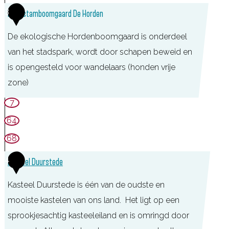
k
3
Hoogstamboomgaard De Horden
b
De ekologische Hordenboomgaard is onderdeel
i
van het stadspark, wordt door schapen beweid en
j
is opengesteld voor wandelaars (honden vrije
D
zone)
u
u
7
r
64
s
68
t
4
Kasteel Duurstede
e
d
Kasteel Duurstede is één van de oudste en
e
mooiste kastelen van ons land. Het ligt op een
sprookjesachtig kasteeleiland en is omringd door