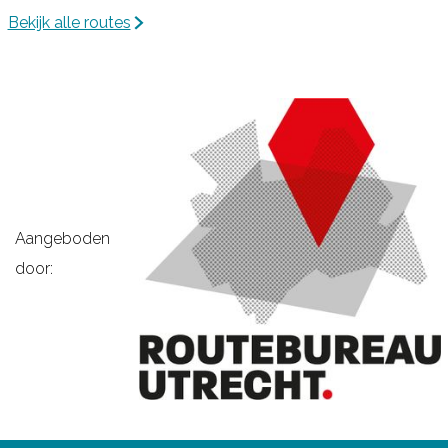
s
Bekijk alle routes
t
e
d
e
Aangeboden
door: