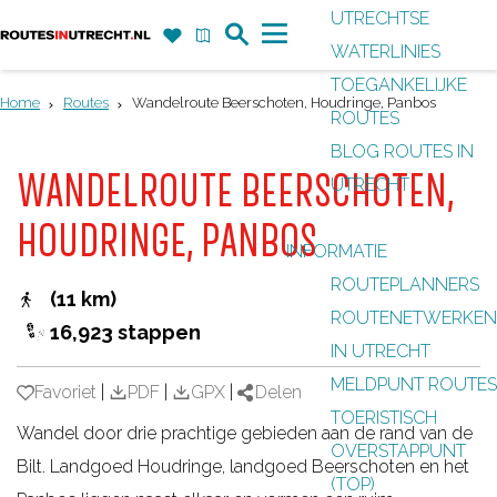
UTRECHTSE
Z
F
K
WATERLINIES
G
o
a
a
M
TOEGANKELIJKE
a
e
v
a
e
Home
Routes
Wandelroute Beerschoten, Houdringe, Panbos
ROUTES
n
k
o
r
n
BLOG ROUTES IN
a
r
t
u
WANDELROUTE BEERSCHOTEN,
UTRECHT
a
i
r
HOUDRINGE, PANBOS
e
INFORMATIE
d
t
ROUTEPLANNERS
e
(11 km)
e
ROUTENETWERKEN
h
16,923 stappen
n
IN UTRECHT
o
MELDPUNT ROUTES
m
Favoriet
Favoriet
|
PDF
|
GPX
|
Delen
TOERISTISCH
e
Wandel door drie prachtige gebieden aan de rand van de
OVERSTAPPUNT
p
Bilt. Landgoed Houdringe, landgoed Beerschoten en het
(TOP)
a