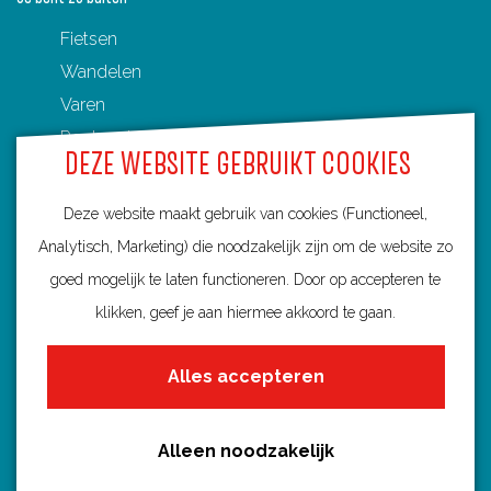
Fietsen
Wandelen
Varen
Routenetwerken in Utrecht
DEZE WEBSITE GEBRUIKT COOKIES
Toeristische Overstappunten (TOP's)
Deze website maakt gebruik van cookies (Functioneel,
Analytisch, Marketing) die noodzakelijk zijn om de website zo
goed mogelijk te laten functioneren. Door op accepteren te
Ontdek Utrecht
klikken, geef je aan hiermee akkoord te gaan.
Fietsroutes per gemeente
Alles accepteren
Wandelroutes per gemeente
Regio's in Utrecht
Routenieuws en -tips
Alleen noodzakelijk
Alle routes