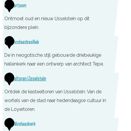
n
B
8
De Overtoom
u
d
m
e
i
h
o
Ontmoet oud en nieuw IJsselstein op dit
n
n
u
l
bijzondere plein.
s
i
e
c
9
Sint Nicolaasbasiliek
s
n
h
|
D
o
De in neogotische stijl gebouwde driebeukige
I
e
p
hallenkerk naar een ontwerp van architect Tepe.
J
W
p
1
s
Kasteeltoren IJsselstein
i
e
0
s
n
r
Ontdek de kasteeltoren van IJsselstein. Van de
e
d
p
wortels van de stad naar hedendaagse cultuur in
l
o
o
de Loyertoren.
s
t
o
K
t
1
t
Oude Nicolaaskerk
r
a
e