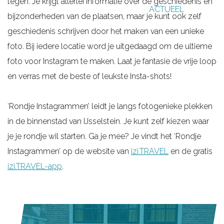
tegen. Je krijgt allerlei informatie over de geschiedenis en
ACTUEEL
g
bijzonderheden van de plaatsen, maar je kunt ook zelf
e
geschiedenis schrijven door het maken van een unieke
foto. Bij iedere locatie word je uitgedaagd om de ultieme
foto voor Instagram te maken. Laat je fantasie de vrije loop
en verras met de beste of leukste Insta-shots!
‘Rondje Instagrammen’ leidt je langs fotogenieke plekken
in de binnenstad van IJsselstein. Je kunt zelf kiezen waar
je je rondje wil starten. Ga je mee? Je vindt het ‘Rondje
Instagrammen’ op de website van
izi.TRAVEL
en de gratis
izi.TRAVEL-app
.