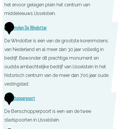
n
o
het ervoor gelegen plein het centrum van
o
(
o
middeleeuws IJsselstein.
r
M
s
i
H
6
Korenmolen De Windotter
I
t
s
i
J
e
c
De Windotter is één van de grootste korenmolens
s
)
r
h
van Nederland en al meer dan 30 jaar volledig in
t
p
e
bedrijf. Bewonder dit prachtige monument en
o
l
K
oudste ambachtelijke bedrijf van IJsselstein in het
r
a
r
historisch centrum van de meer dan 700 jaar oude
i
n
u
vestingstad.
s
t
i
c
K
7
Benschopperpoort
s
d
h
o
o
e
S
De Benschopperpoort is een van de twee
r
e
n
t
stadspoorten in IJsselstein.
e
n
t
a