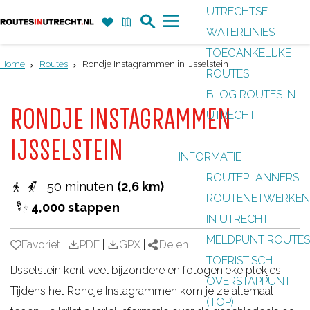
UTRECHTSE
Z
F
K
WATERLINIES
G
o
a
a
M
TOEGANKELIJKE
a
e
v
a
e
Home
Routes
Rondje Instagrammen in IJsselstein
ROUTES
n
k
o
r
n
BLOG ROUTES IN
a
r
t
u
RONDJE INSTAGRAMMEN
UTRECHT
a
i
r
IJSSELSTEIN
e
INFORMATIE
d
t
ROUTEPLANNERS
e
50 minuten
(2,6 km)
e
ROUTENETWERKEN
h
4,000 stappen
n
IN UTRECHT
o
MELDPUNT ROUTES
m
Favoriet
Favoriet
|
PDF
|
GPX
|
Delen
TOERISTISCH
e
IJsselstein kent veel bijzondere en fotogenieke plekjes.
OVERSTAPPUNT
p
Tijdens het Rondje Instagrammen kom je ze allemaal
(TOP)
a