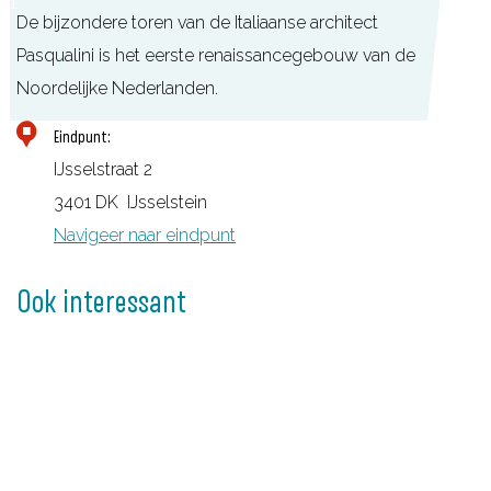
1
e
t
De bijzondere toren van de Italiaanse architect
s
i
r
Pasqualini is het eerste renaissancegebouw van de
t
n
Noordelijke Nederlanden.
e
e
Eindpunt:
l
IJsselstraat 2
t
3401 DK
IJsselstein
o
Navigeer naar eindpunt
r
e
Ook interessant
n
I
J
s
s
e