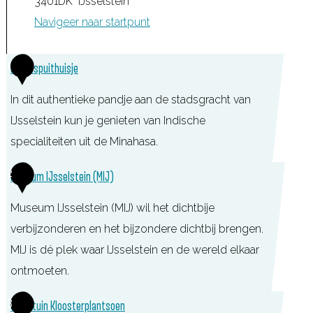
3401DK
IJsselstein
Navigeer naar startpunt
1
Brandspuithuisje
In dit authentieke pandje aan de stadsgracht van
IJsselstein kun je genieten van Indische
specialiteiten uit de Minahasa.
B
2
Museum IJsselstein (MIJ)
r
Museum IJsselstein (MIJ) wil het dichtbije
a
verbijzonderen en het bijzondere dichtbij brengen.
n
MIJ is dé plek waar IJsselstein en de wereld elkaar
d
ontmoeten.
s
p
M
3
Speeltuin Kloosterplantsoen