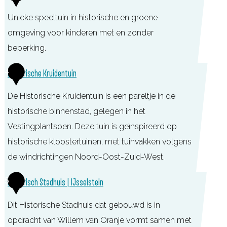
u
u
i
Unieke speeltuin in historische en groene
s
t
omgeving voor kinderen met en zonder
e
h
beperking.
u
u
m
S
4
Historische Kruidentuin
i
I
p
s
J
De Historische Kruidentuin is een pareltje in de
e
j
s
historische binnenstad, gelegen in het
e
e
s
Vestingplantsoen. Deze tuin is geïnspireerd op
l
e
historische kloostertuinen, met tuinvakken volgens
t
l
de windrichtingen Noord-Oost-Zuid-West.
u
s
i
H
5
Historisch Stadhuis | IJsselstein
t
n
i
e
K
Dit Historische Stadhuis dat gebouwd is in
s
i
l
opdracht van Willem van Oranje vormt samen met
t