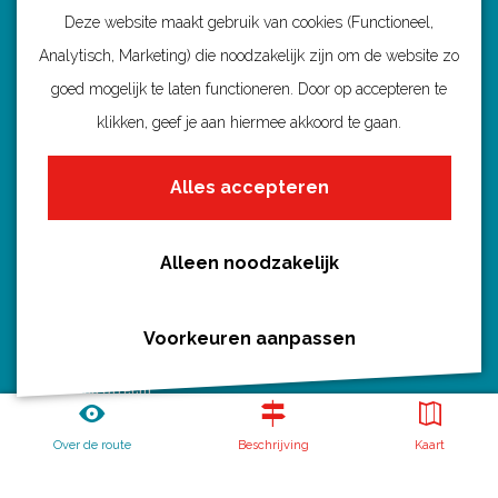
Deze website maakt gebruik van cookies (Functioneel,
Analytisch, Marketing) die noodzakelijk zijn om de website zo
Ontdek Utrecht
goed mogelijk te laten functioneren. Door op accepteren te
Fietsroutes per gemeente
klikken, geef je aan hiermee akkoord te gaan.
Wandelroutes per gemeente
Alles accepteren
Regio's in Utrecht
Routenieuws en -tips
Alle routes
Alleen noodzakelijk
Voorkeuren aanpassen
Routebureau Utrecht
Over de route
Beschrijving
Kaart
Huis voor de Provincie
Archimedeslaan 6