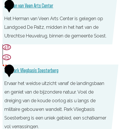
L
4
a
Herman van Veen Arts Center
l
a
s
M
Het Herman van Veen Arts Center is gelegen op
n
i
i
Landgoed De Paltz, midden in het hart van de
d
s
l
Utrechtse Heuvelrug, binnen de gemeente Soest.
g
S
i
o
H
48
o
t
e
e
e
25
a
d
r
s
i
5
TOP Park Vliegbasis Soesterberg
D
m
t
r
e
a
e
Ervaar het weidse uitzicht vanaf de landingsbaan
M
P
n
r
en geniet van de bijzondere natuur. Voel de
u
a
v
b
dreiging van de koude oorlog als u langs de
s
l
a
e
militaire gebouwen wandelt. Park Vliegbasis
e
t
n
r
Soesterberg is een uniek gebied, een schatkamer
u
z
V
g
vol verrassingen.
m