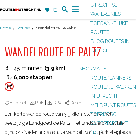
UTRECHTSE
Z
F
K
WATERLINIES
G
o
a
a
M
TOEGANKELIJKE
a
e
v
a
e
Home
Routes
Wandelroute De Paltz
ROUTES
n
k
o
r
n
BLOG ROUTES IN
a
r
t
u
WANDELROUTE DE PALTZ
UTRECHT
a
i
r
e
45 minuten
(3,9 km)
INFORMATIE
d
t
6,000 stappen
ROUTEPLANNERS
e
e
ROUTENETWERKEN
h
n
IN UTRECHT
o
Favoriet
Favoriet
|
PDF
|
GPX
|
Delen
MELDPUNT ROUTES
m
Een korte wandelroute van 3,9 kilometer over het
TOERISTISCH
e
veelzijdige Landgoed de Paltz. Het landschap doet hier
OVERSTAPPUNT
p
bijna on-Nederlands aan. Je wandelt vanuit park vliegbasis
(TOP)
a