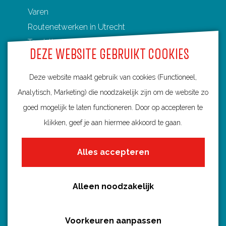
Varen
Routenetwerken in Utrecht
Toeristische Overstappunten (TOP's)
DEZE WEBSITE GEBRUIKT COOKIES
Deze website maakt gebruik van cookies (Functioneel,
Analytisch, Marketing) die noodzakelijk zijn om de website zo
Ontdek Utrecht
goed mogelijk te laten functioneren. Door op accepteren te
Fietsroutes per gemeente
klikken, geef je aan hiermee akkoord te gaan.
Wandelroutes per gemeente
Alles accepteren
Regio's in Utrecht
Routenieuws en -tips
Alle routes
Alleen noodzakelijk
Voorkeuren aanpassen