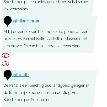
Soesterberg is een uniek gebied, een schatkamer
vol verrassingen.
T
2
Nationaal Militair Museum
O
Al bij de aanblik van het imposante gebouw slaan
P
bezoekers van het Nationaal Militair Museum steil
P
achterover. En dan ben je nog niet eens binnen!
a
r
N
25
k
a
31
V
t
3
Landgoed De Paltz
l
i
i
o
De Paltz is een prachtig oud landgoed, gelegen in
e
n
de lommerrijke bossen tussen de vliegbasis
g
a
Soesterberg en Soestduinen.
b
a