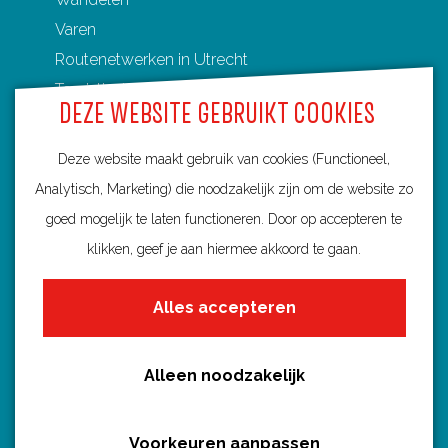
Varen
Routenetwerken in Utrecht
Toeristische Overstappunten (TOP's)
DEZE WEBSITE GEBRUIKT COOKIES
Deze website maakt gebruik van cookies (Functioneel,
Analytisch, Marketing) die noodzakelijk zijn om de website zo
Ontdek Utrecht
goed mogelijk te laten functioneren. Door op accepteren te
Fietsroutes per gemeente
klikken, geef je aan hiermee akkoord te gaan.
Wandelroutes per gemeente
Alles accepteren
Regio's in Utrecht
Routenieuws en -tips
Alle routes
Alleen noodzakelijk
Voorkeuren aanpassen