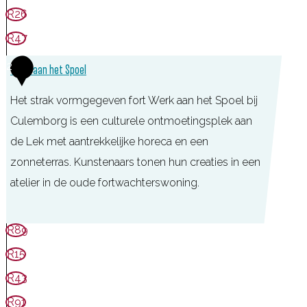
e
R26
r
R47
k
2
Werk aan het Spoel
a
a
Het strak vormgegeven fort Werk aan het Spoel bij
n
Culemborg is een culturele ontmoetingsplek aan
d
de Lek met aantrekkelijke horeca en een
e
zonneterras. Kunstenaars tonen hun creaties in een
G
atelier in de oude fortwachterswoning.
r
o
W
R89
e
e
R15
n
r
R43
e
k
w
R91
a