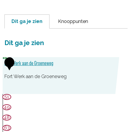
Dit ga je zien
Knooppunten
Dit ga je zien
1
Fort Werk aan de Groeneweg
Fort Werk aan de Groeneweg
F
51
o
49
r
48
t
63
W