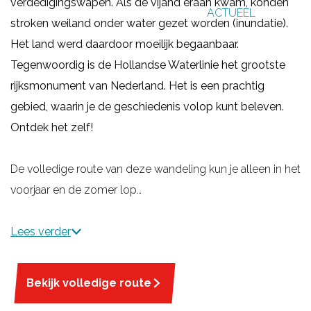
verdedigingswapen. Als de vijand eraan kwam, konden
ACTUEEL
g
stroken weiland onder water gezet worden (inundatie).
e
Het land werd daardoor moeilijk begaanbaar.
Tegenwoordig is de Hollandse Waterlinie het grootste
rijksmonument van Nederland. Het is een prachtig
gebied, waarin je de geschiedenis volop kunt beleven.
Ontdek het zelf!
De volledige route van deze wandeling kun je alleen in het
voorjaar en de zomer lop…
Lees verder
Bekijk volledige route