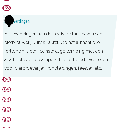
e
a
R86
g
n
3
Fort Everdingen
h
e
Fort Everdingen aan de Lek is de thuishaven van
t
bierbrouwerij Duits&Lauret. Op het authentieke
S
fortterrein is een kleinschalige camping met een
p
aparte plek voor campers. Het fort biedt faciliteiten
o
voor bierproeverijen, rondleidingen, feesten etc.
e
F
R52
l
o
65
r
23
t
48
E
48
v