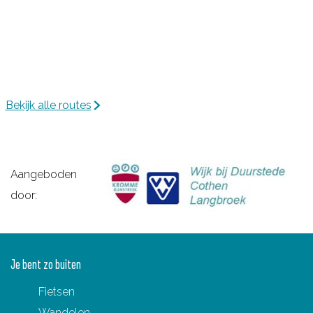
n
d
e
G
r
Bekijk alle routes
o
e
n
e
Aangeboden
w
door:
e
g
Je bent zo buiten
Fietsen
Wandelen