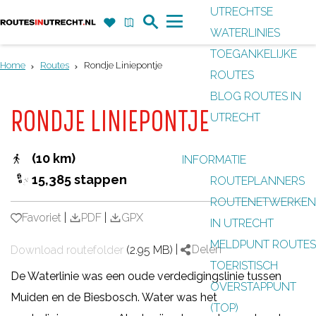
UTRECHTSE
Z
F
K
WATERLINIES
G
o
a
a
M
TOEGANKELIJKE
a
e
v
a
e
Home
Routes
Rondje Liniepontje
ROUTES
n
k
o
r
n
BLOG ROUTES IN
a
r
t
u
RONDJE LINIEPONTJE
UTRECHT
a
i
r
e
(10 km)
INFORMATIE
d
t
15,385 stappen
ROUTEPLANNERS
e
e
ROUTENETWERKEN
h
n
Favoriet
Favoriet
|
PDF
|
GPX
IN UTRECHT
o
MELDPUNT ROUTES
m
|
Delen
Download routefolder
(2.95 MB)
TOERISTISCH
e
De Waterlinie was een oude verdedigingslinie tussen
OVERSTAPPUNT
p
Muiden en de Biesbosch. Water was het
(TOP)
a