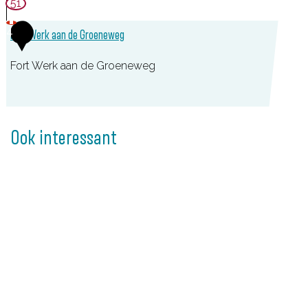
51
e
r
4
Fort Werk aan de Groeneweg
d
Fort Werk aan de Groeneweg
i
n
F
g
o
e
Ook interessant
r
n
t
W
e
r
k
a
a