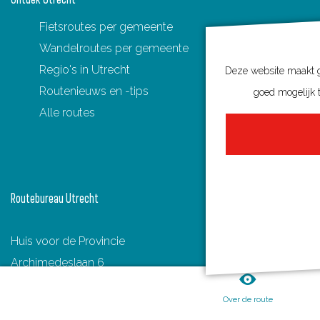
Fietsroutes per gemeente
Wandelroutes per gemeente
Regio's in Utrecht
Deze website maakt ge
Routenieuws en -tips
goed mogelijk t
Alle routes
Routebureau Utrecht
Huis voor de Provincie
Archimedeslaan 6
3584 BA Utrecht
Over de route
info@routebureau-utrecht.nl