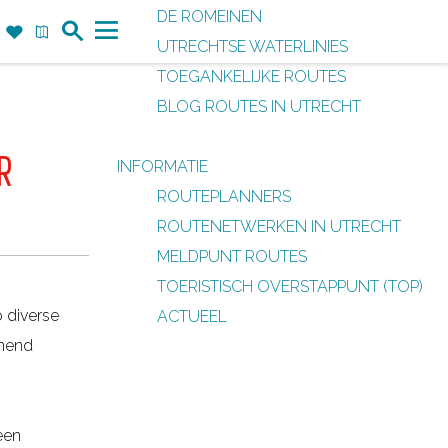
DE ROMEINEN
Z
F
K
UTRECHTSE WATERLINIES
o
a
a
M
TOEGANKELIJKE ROUTES
e
v
a
e
BLOG ROUTES IN UTRECHT
k
o
r
n
r
t
u
R
INFORMATIE
i
ROUTEPLANNERS
e
ROUTENETWERKEN IN UTRECHT
t
MELDPUNT ROUTES
e
TOERISTISCH OVERSTAPPUNT (TOP)
n
p diverse
ACTUEEL
nnend
een