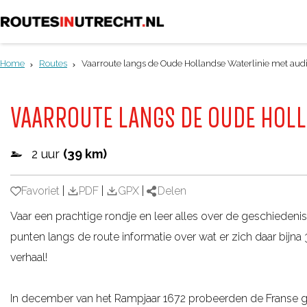
G
a
Home
Routes
Vaarroute langs de Oude Hollandse Waterlinie met aud
n
a
VAARROUTE LANGS DE OUDE HOLL
a
r
2 uur
(39 km)
d
e
Favoriet
Favoriet
|
PDF
|
GPX
|
Delen
h
Vaar een prachtige rondje en leer alles over de geschiedenis
o
punten langs de route informatie over wat er zich daar bijna
m
verhaal!
e
p
In december van het Rampjaar 1672 probeerden de Franse 
a