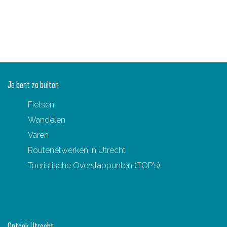
Je bent zo buiten
Fietsen
Wandelen
Varen
Routenetwerken in Utrecht
Toeristische Overstappunten (TOP's)
Ontdek Utrecht