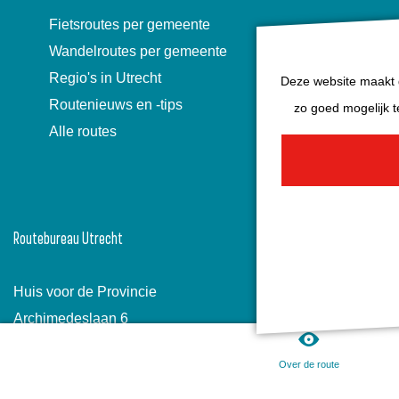
Fietsroutes per gemeente
Wandelroutes per gemeente
Regio's in Utrecht
Deze website maakt g
Routenieuws en -tips
zo goed mogelijk t
Alle routes
Routebureau Utrecht
Huis voor de Provincie
Archimedeslaan 6
3584 BA Utrecht
Over de route
info@routebureau-utrecht.nl