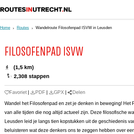
G
a
Home
Routes
Wandelroute Filosofenpad ISVW in Leusden
n
a
FILOSOFENPAD ISVW
a
r
(1,5 km)
d
2,308 stappen
e
h
Favoriet
Favoriet
|
PDF
|
GPX
|
Delen
o
Wandel het Filosofenpad en zet je denken in beweging! Het Fi
m
van alle tijden die nog altijd actueel zijn. Deze filosofisc
e
Leusden leid je langs tien kopstukken uit de geschiedenis va
p
beluisteren wat deze denkers ons te zeggen hebben over een f
a