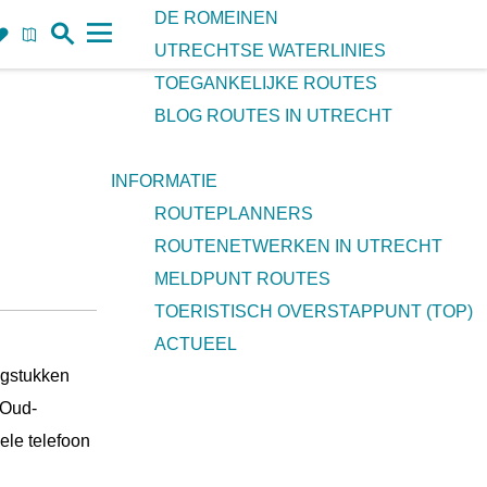
DE ROMEINEN
Z
F
K
UTRECHTSE WATERLINIES
o
a
a
M
TOEGANKELIJKE ROUTES
e
v
a
e
BLOG ROUTES IN UTRECHT
k
o
r
n
r
t
u
INFORMATIE
i
ROUTEPLANNERS
e
ROUTENETWERKEN IN UTRECHT
t
MELDPUNT ROUTES
e
TOERISTISCH OVERSTAPPUNT (TOP)
n
ACTUEEL
agstukken
 Oud-
ele telefoon