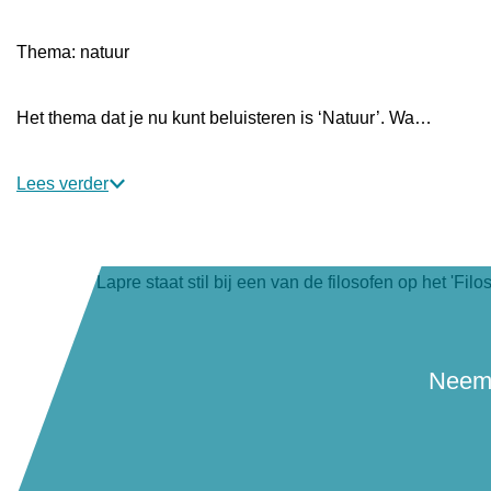
g
Thema: natuur
e
Het thema dat je nu kunt beluisteren is ‘Natuur’. Wa…
Lees verder
Neem 