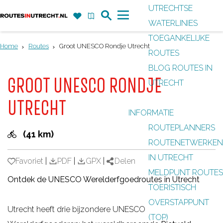
UTRECHTSE
Z
F
K
WATERLINIES
G
o
a
a
M
TOEGANKELIJKE
a
e
v
a
e
Home
Routes
Groot UNESCO Rondje Utrecht
ROUTES
n
k
o
r
n
BLOG ROUTES IN
a
r
t
u
GROOT UNESCO RONDJE
UTRECHT
a
i
r
UTRECHT
e
INFORMATIE
d
t
ROUTEPLANNERS
e
(41 km)
e
ROUTENETWERKEN
h
n
IN UTRECHT
o
Favoriet
Favoriet
|
PDF
|
GPX
|
Delen
MELDPUNT ROUTES
m
Ontdek de UNESCO Werelderfgoedroutes in Utrecht
TOERISTISCH
e
OVERSTAPPUNT
p
Utrecht heeft drie bijzondere UNESCO
(TOP)
a