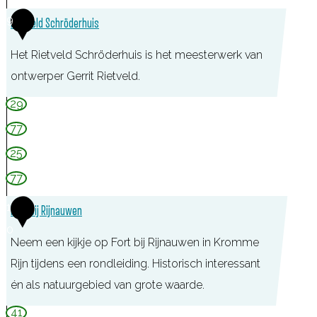
p
9
e
Rietveld Schröderhuis
B
Het Rietveld Schröderhuis is het meesterwerk van
i
ontwerper Gerrit Rietveld.
l
R
29
t
i
77
e
25
t
77
v
1
e
Fort bij Rijnauwen
0
l
Neem een kijkje op Fort bij Rijnauwen in Kromme
d
Rijn tijdens een rondleiding. Historisch interessant
S
én als natuurgebied van grote waarde.
c
F
41
h