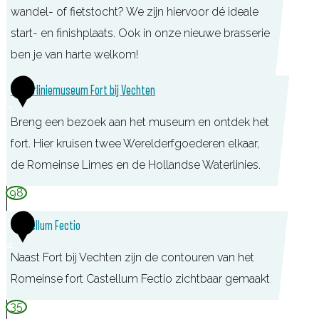
r
wandel- of fietstocht? We zijn hiervoor dé ideale
a
start- en finishplaats. Ook in onze nieuwe brasserie
n
ben je van harte welkom!
t
F
1
Waterliniemuseum Fort bij Vechten
V
o
3
r
Breng een bezoek aan het museum en ontdek het
r
o
fort. Hier kruisen twee Werelderfgoederen elkaar,
t
e
de Romeinse Limes en de Hollandse Waterlinies.
b
g
i
W
98
j
a
1
Castellum Fectio
V
t
4
e
e
Naast Fort bij Vechten zijn de contouren van het
c
r
Romeinse fort Castellum Fectio zichtbaar gemaakt
h
l
35
t