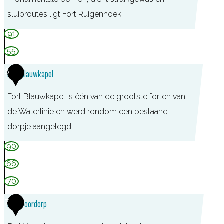
e
G
sluiproutes ligt Fort Ruigenhoek.
n
a
F
91
g
o
55
e
r
l
6
Fort Blauwkapel
t
R
Fort Blauwkapel is één van de grootste forten van
u
de Waterlinie en werd rondom een bestaand
i
dorpje aangelegd.
g
F
90
e
o
66
n
r
70
h
t
o
7
Fort Voordorp
B
e
l