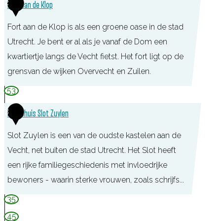
e
2
Fort aan de Klop
r
Fort aan de Klop is als een groene oase in de stad
Utrecht. Je bent er al als je vanaf de Dom een
kwartiertje langs de Vecht fietst. Het fort ligt op de
grensvan de wijken Overvecht en Zuilen.
F
53
o
3
Koetshuis Slot Zuylen
r
t
Slot Zuylen is een van de oudste kastelen aan de
a
Vecht, net buiten de stad Utrecht. Het Slot heeft
a
een rijke familiegeschiedenis met invloedrijke
n
bewoners - waarin sterke vrouwen, zoals schrijfs...
d
K
35
e
o
45