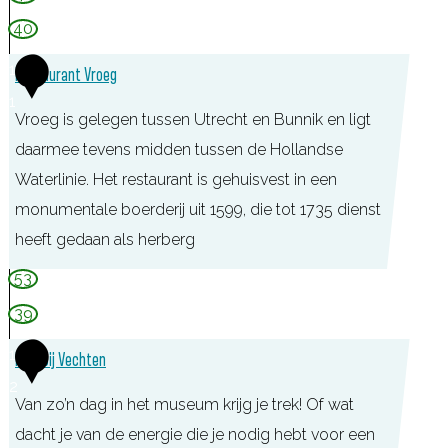
o
r
40
r
ö
1
Restaurant Vroeg
t
d
1
b
e
Vroeg is gelegen tussen Utrecht en Bunnik en ligt
i
r
daarmee tevens midden tussen de Hollandse
j
h
Waterlinie. Het restaurant is gehuisvest in een
R
u
monumentale boerderij uit 1599, die tot 1735 dienst
i
i
heeft gedaan als herberg
j
s
R
53
n
e
39
a
s
u
1
Fort bij Vechten
t
w
2
a
Van zo’n dag in het museum krijg je trek! Of wat
e
u
dacht je van de energie die je nodig hebt voor een
n