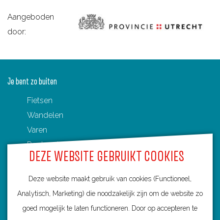
Aangeboden
door:
Je bent zo buiten
Fietsen
Wandelen
Varen
Routenetwerken in Utrecht
DEZE WEBSITE GEBRUIKT COOKIES
Toeristische Overstappunten (TOP's)
Deze website maakt gebruik van cookies (Functioneel,
Analytisch, Marketing) die noodzakelijk zijn om de website zo
goed mogelijk te laten functioneren. Door op accepteren te
Ontdek Utrecht