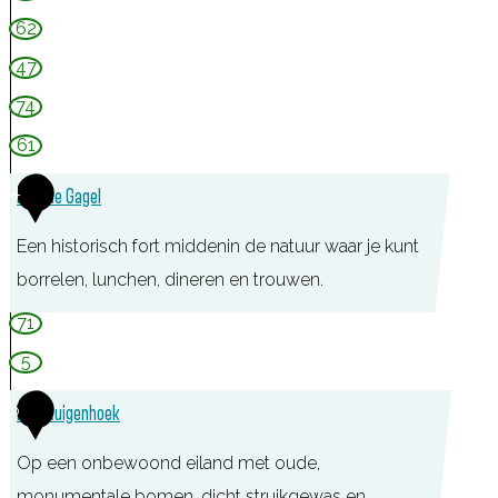
K
e
62
l
t
47
o
s
p
74
h
61
u
i
4
Fort de Gagel
s
Een historisch fort middenin de natuur waar je kunt
S
borrelen, lunchen, dineren en trouwen.
l
o
F
71
t
o
5
Z
r
5
Fort Ruigenhoek
u
t
y
d
Op een onbewoond eiland met oude,
l
e
monumentale bomen, dicht struikgewas en