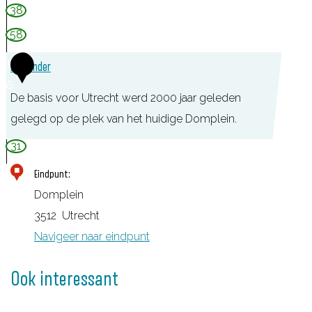
i
38
j
58
V
1
e
DOMunder
6
c
De basis voor Utrecht werd 2000 jaar geleden
h
gelegd op de plek van het huidige Domplein.
t
D
31
e
O
n
Eindpunt:
M
Domplein
u
3512
Utrecht
n
Navigeer naar eindpunt
d
e
Ook interessant
r