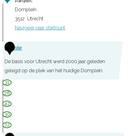
Startpunt:
Domplein
3512
Utrecht
Navigeer naar startpunt
1
DOMunder
De basis voor Utrecht werd 2000 jaar geleden
gelegd op de plek van het huidige Domplein.
D
31
O
28
M
42
u
30
n
72
d