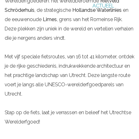
Werelderfgoederen: het wereldberoemde
Rietveld
ACTUEEL
g
Schröderhuis
, de strategische
Hollandse Waterlinies
en
e
de eeuwenoude
Limes
, grens van het Romeinse Rijk.
Deze plekken zijn uniek in de wereld en vertellen verhalen
die je nergens anders vindt.
Met vijf speciale fietsroutes, van 16 tot 41 kilometer, ontdek
je de rijke geschiedenis, indrukwekkende architectuur en
het prachtige landschap van Utrecht. Deze langste route
voert je langs alle UNESCO-werelderfgoedparels van
Utrecht.
Stap op de fiets, laat je verrassen en beleef het Utrechtse
Werelderfgoed!