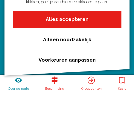
klikken, geef je aan hiermee akkoord te gaan.
Fietsroutes per gemeente
Alles accepteren
Wandelroutes per gemeente
Regio's in Utrecht
Routenieuws en -tips
Alleen noodzakelijk
Alle routes
Voorkeuren aanpassen
Routebureau Utrecht
Over de route
Beschrijving
Knooppunten
Kaart
Huis voor de Provincie
Archimedeslaan 6
3584 BA Utrecht
info@routebureau-utrecht.nl