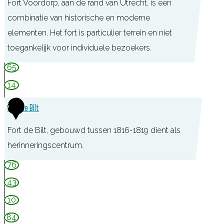
Fort Voordorp, aan de rand van Utrecht, is een
k
a
combinatie van historische en moderne
u
elementen. Het fort is particulier terrein en niet
w
toegankelijk voor individuele bezoekers.
k
F
65
a
o
14
p
r
e
8
Fort de Bilt
t
l
V
Fort de Bilt, gebouwd tussen 1816-1819 dient als
o
herinneringscentrum.
o
F
76
r
o
43
d
r
10
o
t
r
84
d