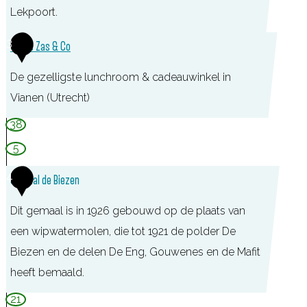
n
Lekpoort.
e
D
3
Tante Zas & Co
n
e
De gezelligste lunchroom & cadeauwinkel in
L
Vianen (Utrecht)
e
k
T
38
p
a
5
o
n
4
Gemaal de Biezen
o
t
r
e
Dit gemaal is in 1926 gebouwd op de plaats van
t
Z
een wipwatermolen, die tot 1921 de polder De
a
Biezen en de delen De Eng, Gouwenes en de Mafit
s
heeft bemaald.
&
21