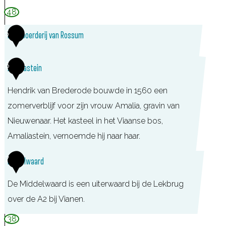
C
48
o
5
Kaasboerderij van Rossum
6
Amaliastein
Hendrik van Brederode bouwde in 1560 een
zomerverblijf voor zijn vrouw Amalia, gravin van
Nieuwenaar. Het kasteel in het Viaanse bos,
Amaliastein, vernoemde hij naar haar.
7
Middelwaard
De Middelwaard is een uiterwaard bij de Lekbrug
over de A2 bij Vianen.
38