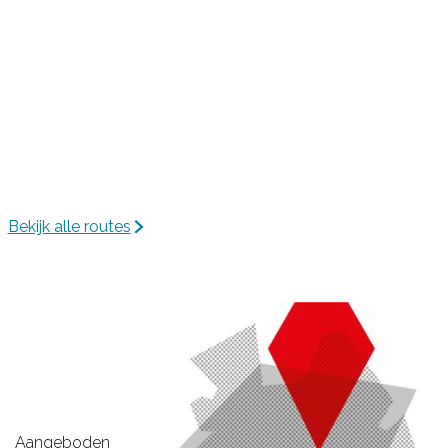
o
e
v
e
Bekijk alle routes
Aangeboden