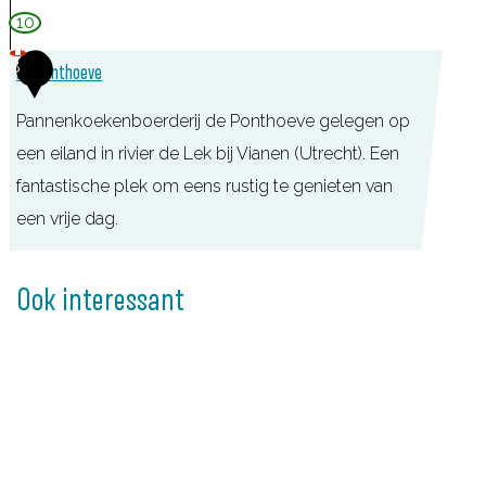
10
8
De Ponthoeve
Pannenkoekenboerderij de Ponthoeve gelegen op
een eiland in rivier de Lek bij Vianen (Utrecht). Een
fantastische plek om eens rustig te genieten van
een vrije dag.
D
e
Ook interessant
P
o
n
t
h