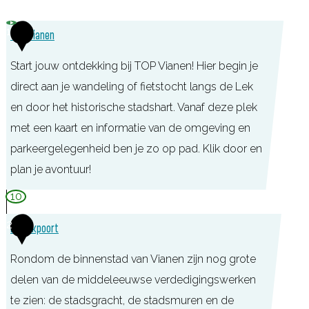
1
TOP Vianen
Start jouw ontdekking bij TOP Vianen! Hier begin je
direct aan je wandeling of fietstocht langs de Lek
en door het historische stadshart. Vanaf deze plek
met een kaart en informatie van de omgeving en
parkeergelegenheid ben je zo op pad. Klik door en
plan je avontuur!
T
10
O
2
De Lekpoort
P
V
Rondom de binnenstad van Vianen zijn nog grote
i
delen van de middeleeuwse verdedigingswerken
a
te zien: de stadsgracht, de stadsmuren en de