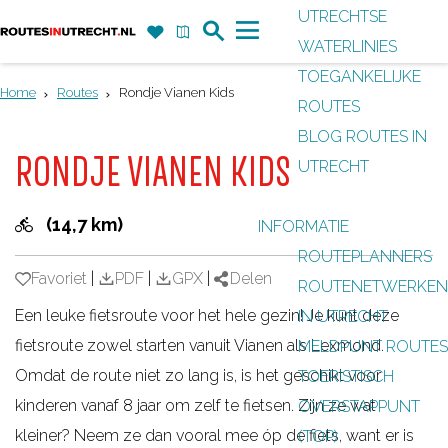
UTRECHTSE
Z
F
K
WATERLINIES
G
o
a
a
M
TOEGANKELIJKE
a
e
v
a
e
Home
Routes
Rondje Vianen Kids
ROUTES
n
k
o
r
n
BLOG ROUTES IN
a
r
t
u
RONDJE VIANEN KIDS
UTRECHT
a
i
r
e
(14,7 km)
INFORMATIE
d
t
ROUTEPLANNERS
e
e
Favoriet
Favoriet
|
PDF
|
GPX
|
Delen
ROUTENETWERKEN
h
n
Een leuke fietsroute voor het hele gezin! Je kunt deze
IN UTRECHT
o
fietsroute zowel starten vanuit Vianen als Lexmond.
MELDPUNT ROUTES
m
Omdat de route niet zo lang is, is het geschikt voor
TOERISTISCH
e
kinderen vanaf 8 jaar om zelf te fietsen. Zijn ze wat
OVERSTAPPUNT
p
kleiner? Neem ze dan vooral mee óp de fiets, want er is
(TOP)
a