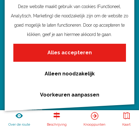
Deze website maakt gebruik van cookies (Functioneel,
Analytisch, Marketing) die noodzakelijk zijn om de website zo
Ontdek Utrecht
goed mogelijk te laten functioneren. Door op accepteren te
Fietsroutes per gemeente
klikken, geef je aan hiermee akkoord te gaan.
Wandelroutes per gemeente
Alles accepteren
Regio's in Utrecht
Routenieuws en -tips
Alle routes
Alleen noodzakelijk
Voorkeuren aanpassen
Routebureau Utrecht
Over de route
Beschrijving
Knooppunten
Kaart
Huis voor de Provincie
Archimedeslaan 6