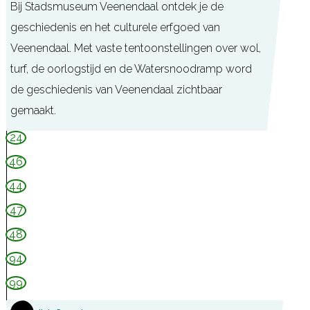
e
Bij Stadsmuseum Veenendaal ontdek je de
e
n
geschiedenis en het culturele erfgoed van
g
k
Veenendaal. Met vaste tentoonstellingen over wol,
o
turf, de oorlogstijd en de Watersnoodramp word
e
de geschiedenis van Veenendaal zichtbaar
k
gemaakt.
e
S
24
n
t
46
h
a
44
u
d
i
47
s
s
48
m
D
94
u
e
s
99
B
e