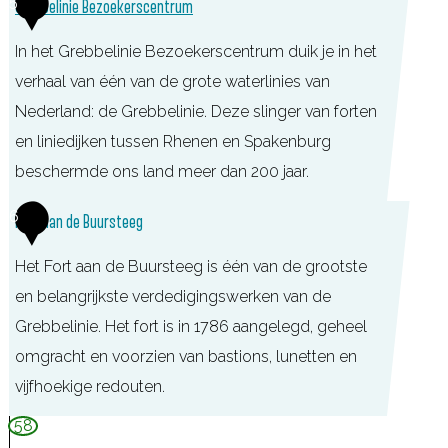
5
i
Grebbelinie Bezoekerscentrum
u
j
m
In het Grebbelinie Bezoekerscentrum duik je in het
e
V
verhaal van één van de grote waterlinies van
n
e
Nederland: de Grebbelinie. Deze slinger van forten
m
e
en liniedijken tussen Rhenen en Spakenburg
a
n
beschermde ons land meer dan 200 jaar.
r
e
G
k
6
Fort aan de Buursteeg
n
r
t
d
Het Fort aan de Buursteeg is één van de grootste
e
a
en belangrijkste verdedigingswerken van de
b
a
Grebbelinie. Het fort is in 1786 aangelegd, geheel
b
l
omgracht en voorzien van bastions, lunetten en
e
vijfhoekige redouten.
l
i
58