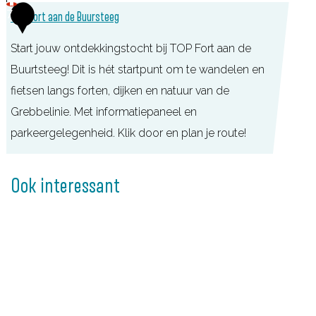
n
7
TOP Fort aan de Buursteeg
i
e
Start jouw ontdekkingstocht bij TOP Fort aan de
B
Buurtsteeg! Dit is hét startpunt om te wandelen en
e
fietsen langs forten, dijken en natuur van de
z
Grebbelinie. Met informatiepaneel en
o
parkeergelegenheid. Klik door en plan je route!
e
T
k
O
Ook interessant
e
P
r
F
s
o
c
r
e
t
n
a