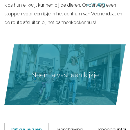
kids hun ei kwijt kunnen bij de dieren. Onderweg even
ACTUEEL
g
stoppen voor een ijsje in het centrum van Veenendaal en
e
de route afsluiten bij het pannenkoekenhuis!
Neem alvast een kijkje
Dit ga je zien
Beschrijving
Knooppunten