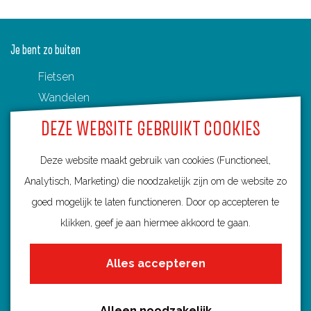
Je bent zo buiten
Fietsen
Wandelen
Varen
DEZE WEBSITE GEBRUIKT COOKIES
Routenetwerken in Utrecht
Toeristische Overstappunten (TOP's)
Deze website maakt gebruik van cookies (Functioneel,
Analytisch, Marketing) die noodzakelijk zijn om de website zo
goed mogelijk te laten functioneren. Door op accepteren te
klikken, geef je aan hiermee akkoord te gaan.
Ontdek Utrecht
Alles accepteren
Fietsroutes per gemeente
Wandelroutes per gemeente
Alleen noodzakelijk