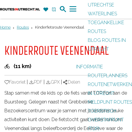
UTRECHTSE
Z
F
K
WATERLINIES
G
o
a
a
M
TOEGANKELIJKE
a
e
v
a
e
Home
Routes
Kinderfietsroute Veenendaal
ROUTES
n
k
o
r
n
BLOG ROUTES IN
a
r
t
u
KINDERROUTE VEENENDAAL
UTRECHT
a
i
r
e
(11 km)
INFORMATIE
d
t
ROUTEPLANNERS
e
e
Favoriet
Favoriet
|
PDF
|
GPX
|
Delen
ROUTENETWERKEN
h
n
Stap samen met de kids op de fiets vanaf TOP Fort aan de
IN UTRECHT
o
Buursteeg. Gelegen naast het Grebbelinie
MELDPUNT ROUTES
m
Bezoekerscentrum waar je samen met je kinderen leuke
TOERISTISCH
e
activiteiten kunt doen. De fietstocht gaat verder rondom
OVERSTAPPUNT
p
Veenendaal langs beleefboerderij de Eekhoeve waar de
(TOP)
a