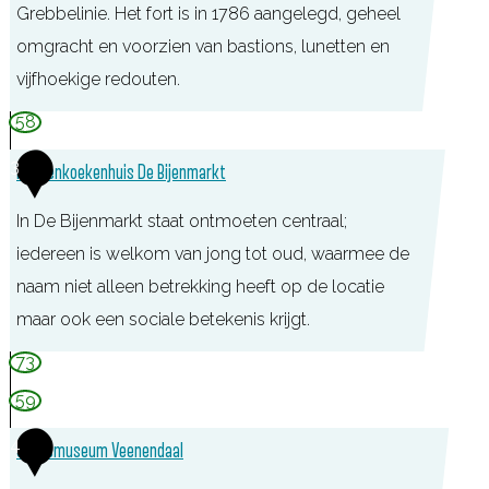
Grebbelinie. Het fort is in 1786 aangelegd, geheel
o
omgracht en voorzien van bastions, lunetten en
r
vijfhoekige redouten.
t
a
58
a
3
Pannenkoekenhuis De Bijenmarkt
n
d
In De Bijenmarkt staat ontmoeten centraal;
e
iedereen is welkom van jong tot oud, waarmee de
B
naam niet alleen betrekking heeft op de locatie
u
maar ook een sociale betekenis krijgt.
u
P
73
r
a
59
s
n
t
4
Stadsmuseum Veenendaal
n
e