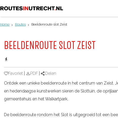
G
a
Home
Routes
Beeldenroute slot Zeist
n
a
BEELDENROUTE SLOT ZEIST
a
r
d
e
Favoriet
Favoriet
|
PDF
|
Delen
h
Ontdek een unieke beeldenroute in het centrum van Zeist. Je
o
en hedendaagse kunstwerken sieren de Slottuin, de oprijlaan 
m
gemeentehuis en het Walkartpark.
e
p
De beeldenroute rondom het Slot is uitgegroeid tot een beeld
a