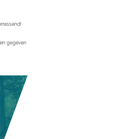
errassend!
leen gegeven