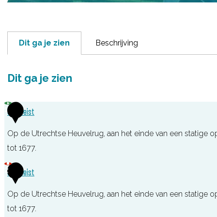
Dit ga je zien
Beschrijving
Dit ga je zien
1
Slot Zeist
Op de Utrechtse Heuvelrug, aan het einde van een statige opri
tot 1677.
S
2
Slot Zeist
l
Op de Utrechtse Heuvelrug, aan het einde van een statige opri
o
tot 1677.
t