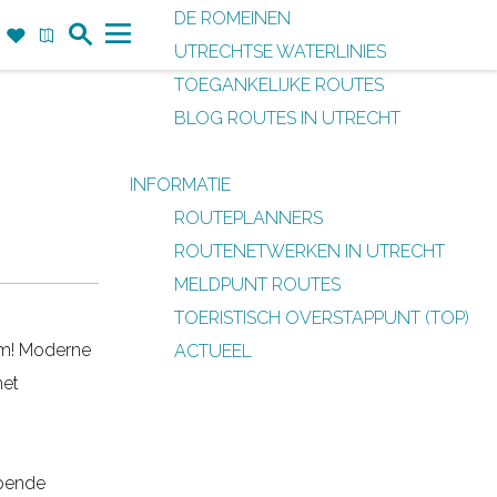
DE ROMEINEN
Z
F
K
UTRECHTSE WATERLINIES
o
a
a
M
TOEGANKELIJKE ROUTES
e
v
a
e
BLOG ROUTES IN UTRECHT
k
o
r
n
r
t
u
INFORMATIE
i
ROUTEPLANNERS
e
ROUTENETWERKEN IN UTRECHT
t
MELDPUNT ROUTES
e
TOERISTISCH OVERSTAPPUNT (TOP)
n
rum! Moderne
ACTUEEL
het
opende