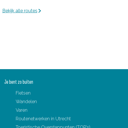
Bekijk alle routes
Je bent zo buiten
Fietsen
Wandelen
Varen
Routenetwerken in Utrecht
Toeristische Overstappunten (TOP's)