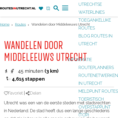
UTRECHTSE
Z
F
K
WATERLINIES
G
o
a
a
M
TOEGANKELIJKE
a
e
v
a
e
Home
Routes
Wandelen door Middeleeuws Utrecht
ROUTES
n
k
o
r
n
BLOG ROUTES IN
a
r
t
u
WANDELEN DOOR
UTRECHT
a
i
r
MIDDELEEUWS UTRECHT
e
INFORMATIE
d
t
ROUTEPLANNERS
e
45 minuten
(3 km)
e
ROUTENETWERKEN
h
4,615 stappen
n
IN UTRECHT
o
MELDPUNT ROUTES
m
Favoriet
Favoriet
|
Delen
TOERISTISCH
e
Utrecht was een van de eerste steden met stadsrechten
OVERSTAPPUNT
p
in Nederland. De stad heeft dus een lange geschiedenis
(TOP)
a