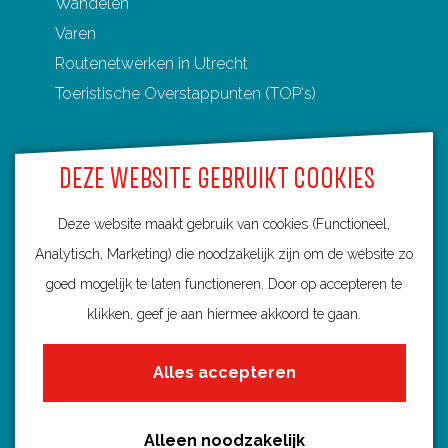
Wandelen
Varen
Routenetwerken in Utrecht
Toeristische Overstappunten (TOP's)
DEZE WEBSITE GEBRUIKT COOKIES
Ontdek Utrecht
Deze website maakt gebruik van cookies (Functioneel,
Fietsroutes per gemeente
Analytisch, Marketing) die noodzakelijk zijn om de website zo
Wandelroutes per gemeente
goed mogelijk te laten functioneren. Door op accepteren te
Regio's in Utrecht
klikken, geef je aan hiermee akkoord te gaan.
Routenieuws en -tips
Alles accepteren
Alle routes
Alleen noodzakelijk