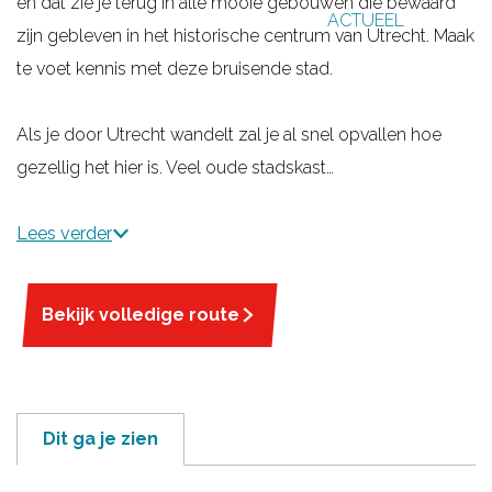
en dat zie je terug in alle mooie gebouwen die bewaard
ACTUEEL
g
zijn gebleven in het historische centrum van Utrecht. Maak
e
te voet kennis met deze bruisende stad.
Als je door Utrecht wandelt zal je al snel opvallen hoe
gezellig het hier is. Veel oude stadskast…
Lees verder
Bekijk volledige route
Dit ga je zien