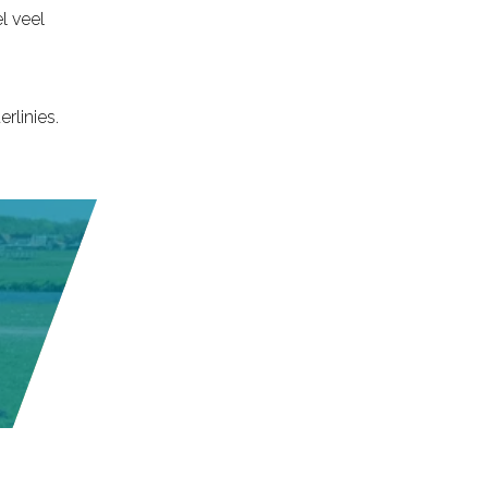
l veel
linies.