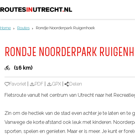
G
a
Home
Routes
Rondje Noorderpark Ruigenhoek
n
a
RONDJE NOORDERPARK RUIGENH
a
r
(16 km)
d
e
Favoriet
Favoriet
|
PDF
|
GPX
|
Delen
h
Fietsroute vanuit het centrum van Utrecht naar het Recrea
o
m
Zin om de hectiek van de stad even achter je te laten en te
e
Vanwege de korte afstand ook leuk met kinderen. Noorderpar
p
sporten, spelen en genieten. Maar er is meer. Je kunt er fore
a