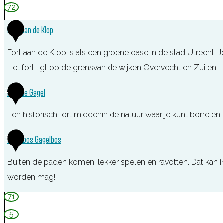
72
1
Fort aan de Klop
Fort aan de Klop is als een groene oase in de stad Utrecht. Je
Het fort ligt op de grensvan de wijken Overvecht en Zuilen.
F
2
Fort de Gagel
o
Een historisch fort middenin de natuur waar je kunt borrelen
r
t
F
3
Speelbos Gagelbos
a
o
a
Buiten de paden komen, lekker spelen en ravotten. Dat kan 
r
n
worden mag!
t
d
d
S
71
e
e
p
5
K
G