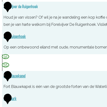
e
4
l
Forelvijver de Ruigenhoek
a
e
o
g
l
Houd je van vissen? Of wil je na je wandeling een kop koffie
p
e
b
ben je van harte welkom bij Forelvijver De Ruigenhoek. Vislief
l
o
5
Fort Ruigenhoek
s
G
Op een onbewoond eiland met oude, monumentale bomen, dic
a
F
91
g
o
55
e
r
l
6
Fort Blauwkapel
t
b
R
Fort Blauwkapel is één van de grootste forten van de Wate
o
u
s
F
7
Griftpark
i
o
g