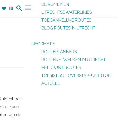
DE ROMEINEN
Z
F
K
UTRECHTSE WATERLINIES
o
a
a
M
TOEGANKELIJKE ROUTES
e
v
a
e
BLOG ROUTES IN UTRECHT
k
o
r
n
r
t
u
INFORMATIE
i
ROUTEPLANNERS
e
ROUTENETWERKEN IN UTRECHT
t
MELDPUNT ROUTES
e
TOERISTISCH OVERSTAPPUNT (TOP)
n
ACTUEEL
 Ruigenhoek.
aar je kunt
orten van de