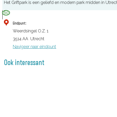
Het Griftpark is een geliefd en modern park midden in Utrech
r
e
t
G
60
n
B
r
h
Eindpunt:
l
i
o
Weerdsingel O.Z. 1
a
f
e
3514 AA
Utrecht
u
t
k
Navigeer naar eindpunt
w
p
k
a
Ook interessant
a
r
p
k
e
l