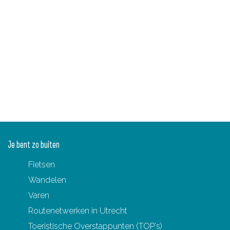
Je bent zo buiten
Fietsen
Wandelen
Varen
Routenetwerken in Utrecht
Toeristische Overstappunten (TOP's)