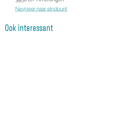
e
o
Navigeer naar eindpunt
n
n
g
Ook interessant
s
e
B
o
s