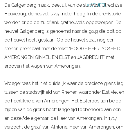
De Galgenberg maakt deel uit van de stuwwal Utrechtse
ACTUEEL
g
Heuvelrug, de heuvel is 45 meter hoog. In de prehistorie
e
werden er op de zuidflank grafheuvels opgeworpen. De
heuvel Galgenberg is genoemd naar de galg die ooit op
de heuvel heeft gestaan. Op de heuvel staat nog een
stenen grenspaal met de tekst "HOOGE HEERLYCKHEID
AMERONGEN GINKEL EN ELST en JAGDRECHT" met
erboven het wapen van Amerongen.
Vroeger was het niet duidelijk waar de precieze grens lag
tussen de stadsvrijheid van Rhenen waaronder Elst viel en
de heerlijkheid van Amerongen. Het Elsterbos aan beide
zijden van de grens heeft lange tijd toebehoord aan een
en dezelfde eigenaar: de Heer van Amerongen. In 1717
verzocht de graaf van Athlone, Heer van Amerongen, om