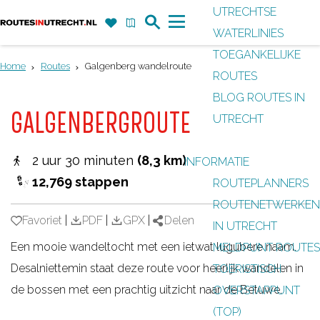
UTRECHTSE
Z
F
K
WATERLINIES
G
o
a
a
M
TOEGANKELIJKE
a
e
v
a
e
Home
Routes
Galgenberg wandelroute
ROUTES
n
k
o
r
n
BLOG ROUTES IN
a
r
t
u
GALGENBERGROUTE
UTRECHT
a
i
r
e
2 uur 30 minuten
(8,3 km)
INFORMATIE
d
t
12,769 stappen
ROUTEPLANNERS
e
e
ROUTENETWERKEN
h
n
Favoriet
Favoriet
|
PDF
|
GPX
|
Delen
IN UTRECHT
o
Een mooie wandeltocht met een ietwat lugubere naam.
MELDPUNT ROUTES
m
Desalniettemin staat deze route voor heerlijk wandelen in
TOERISTISCH
e
de bossen met een prachtig uitzicht naar de Betuwe.
OVERSTAPPUNT
p
(TOP)
a