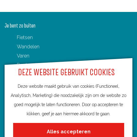
Je bent zo buiten
Fietsen
Wandelen
Varen
Routenetwerken in Utrecht
DEZE WEBSITE GEBRUIKT COOKIES
Toeristische Overstappunten (TOP's)
Deze website maakt gebruik van cookies (Functioneel,
Analytisch, Marketing) die noodzakelijk zijn om de website zo
goed mogelijk te laten functioneren. Door op accepteren te
Ontdek Utrecht
klikken, geef je aan hiermee akkoord te gaan.
Fietsroutes per gemeente
Alles accepteren
Wandelroutes per gemeente