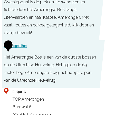
Overstappunt is dé plek om te wandelen en
fietsen door het Amerongse Bos, langs
uiterwaarden en naar Kasteel Amerongen. Met
kaart, routes en parkeergelegenheid. Klik door en
plan je bezoek!
T
2
Amerongse Bos
O
Het Amerongse Bos is een van de oudste bossen
P
op de Utrechtse Heuvelrug. Het ligt op de 69
A
meter hoge Amerongse Berg: het hoogste punt
m
van de Utrechtse Heuvelrug.
e
r
A
Eindpunt:
o
m
TOP Amerongen
n
e
Burgwal 6
g
r
3958 ER
Amerongen