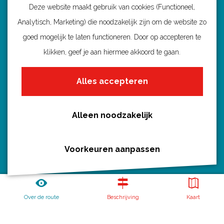
Deze website maakt gebruik van cookies (Functioneel,
Analytisch, Marketing) die noodzakelijk zijn om de website zo
goed mogelijk te laten functioneren. Door op accepteren te
Ontdek Utrecht
klikken, geef je aan hiermee akkoord te gaan.
Fietsroutes per gemeente
Alles accepteren
Wandelroutes per gemeente
Regio's in Utrecht
Routenieuws en -tips
Alleen noodzakelijk
Alle routes
Voorkeuren aanpassen
Routebureau Utrecht
Over de route
Beschrijving
Kaart
Huis voor de Provincie