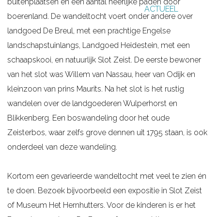
buitenplaatsen en een aantal heerlijke paden door
ACTUEEL
g
boerenland. De wandeltocht voert onder andere over
e
landgoed De Breul, met een prachtige Engelse
landschapstuinlangs, Landgoed Heidestein, met een
schaapskooi, en natuurlijk Slot Zeist. De eerste bewoner
van het slot was Willem van Nassau, heer van Odijk en
kleinzoon van prins Maurits. Na het slot is het rustig
wandelen over de landgoederen Wulperhorst en
Blikkenberg. Een boswandeling door het oude
Zeisterbos, waar zelfs grove dennen uit 1795 staan, is ook
onderdeel van deze wandeling.
Kortom een gevarieerde wandeltocht met veel te zien én
te doen. Bezoek bijvoorbeeld een expositie in Slot Zeist
of Museum Het Hernhutters. Voor de kinderen is er het