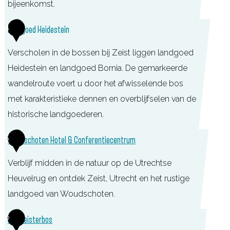
bijeenkomst.
r
n
K
4
Landgoed Heidestein
h
a
u
Verscholen in de bossen bij Zeist liggen landgoed
s
t
Heidestein en landgoed Bornia. De gemarkeerde
t
t
wandelroute voert u door het afwisselende bos
e
e
met karakteristieke dennen en overblijfselen van de
e
r
historische landgoederen.
l
H
K
5
Woudschoten Hotel & Conferentiecentrum
u
e
i
r
Verblijf midden in de natuur op de Utrechtse
s
c
Heuvelrug en ontdek Zeist, Utrecht en het rustige
k
landgoed van Woudschoten.
e
W
6
Het Zeisterbos
b
o