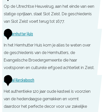
Op de Utrechtse Heuvelrug, aan het einde van een
statige oprijlaan, staat Slot Zeist. De geschiedenis
van Slot Zeist voert terug tot 1677.
S
2
Het Hernhutter Huis
l
In het Hernhutter Huis kom je alles te weten over
o
de geschiedenis van de Hernhutters, de
t
Evangelische Broedergemeente die haar
Z
voetsporen en culturele erfgoed achterliet in Zeist.
e
i
H
3
Kasteel Kerckebosch
s
e
t
Het authentieke 120 jaar oude kasteel is voorzien
t
van de hedendaagse gemakken en vormt
H
daardoor het perfecte decor voor uw zakelijke
e