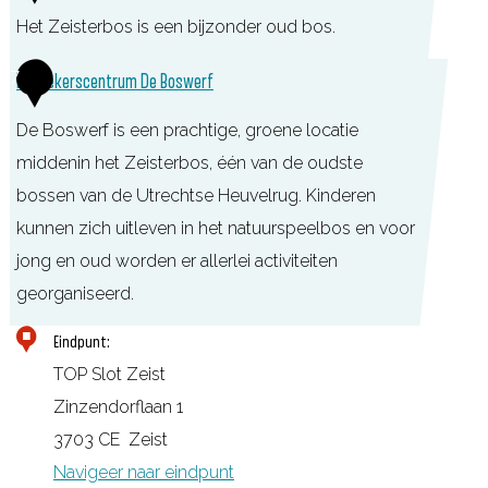
o
Het Zeisterbos is een bijzonder oud bos.
u
s
d
H
7
Bezoekerscentrum De Boswerf
c
s
e
h
c
De Boswerf is een prachtige, groene locatie
t
h
middenin het Zeisterbos, één van de oudste
Z
o
bossen van de Utrechtse Heuvelrug. Kinderen
e
t
kunnen zich uitleven in het natuurspeelbos en voor
i
e
jong en oud worden er allerlei activiteiten
s
n
georganiseerd.
t
H
e
B
Eindpunt:
o
r
e
TOP Slot Zeist
t
b
z
Zinzendorflaan 1
e
o
o
3703 CE
Zeist
l
s
e
Navigeer naar eindpunt
&