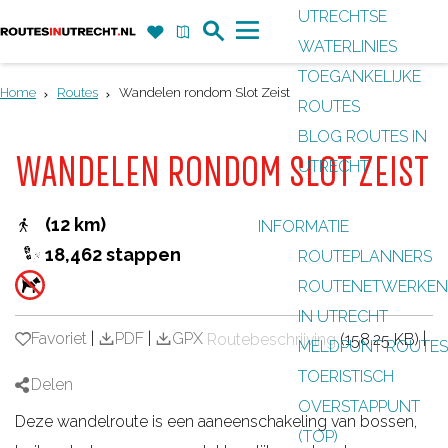
UTRECHTSE
Z
F
K
WATERLINIES
G
o
a
a
M
TOEGANKELIJKE
a
e
v
a
e
Home
Routes
Wandelen rondom Slot Zeist
ROUTES
n
k
o
r
n
BLOG ROUTES IN
a
r
t
u
WANDELEN RONDOM SLOT ZEIST
UTRECHT
a
i
r
e
(12 km)
INFORMATIE
d
t
18,462 stappen
ROUTEPLANNERS
e
e
ROUTENETWERKEN
h
n
IN UTRECHT
o
Favoriet
Favoriet
|
PDF
|
GPX
|
Routebeschrijving
(158.25 KB)
MELDPUNT ROUTES
m
TOERISTISCH
e
Delen
OVERSTAPPUNT
p
Deze wandelroute is een aaneenschakeling van bossen,
(TOP)
a